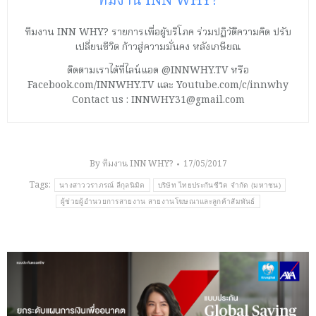
ทีมงาน INN WHY?
ทีมงาน INN WHY? รายการเพื่อผู้บริโภค ร่วมปฏิวัติความคิด ปรับ
เปลี่ยนชีวิต ก้าวสู่ความมั่นคง หลังเกษียณ
ติดตามเราได้ที่ไลน์แอด @INNWHY.TV หรือ
Facebook.com/INNWHY.TV และ Youtube.com/c/innwhy
Contact us : INNWHY31@gmail.com
By
ทีมงาน INN WHY?
17/05/2017
Tags:
นางสาววราภรณ์ ลีกุลนิมิต
บริษัท ไทยประกันชีวิต จำกัด (มหาชน)
ผู้ช่วยผู้อำนวยการสายงาน สายงานโฆษณาและลูกค้าสัมพันธ์