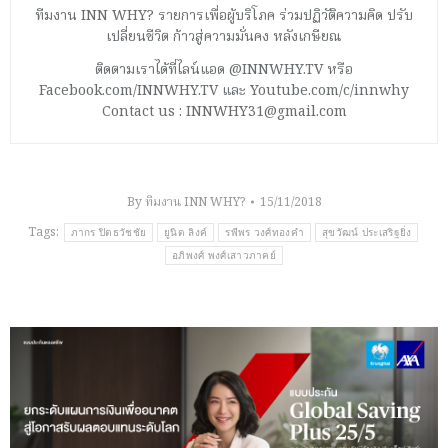
ทีมงาน INN WHY? รายการเพื่อผู้บริโภค ร่วมปฏิวัติความคิด ปรับ
เปลี่ยนชีวิต ก้าวสู่ความมั่นคง หลังเกษียณ
ติดตามเราได้ที่ไลน์แอด @INNWHY.TV หรือ
Facebook.com/INNWHY.TV และ Youtube.com/c/innwhy
Contact us : INNWHY31@gmail.com
By
ทีมงาน INN WHY?
15/11/2018
Tags:
ภากร ปิตธวัชชัย
ยูนิต ลิงค์
รพีพร วงศ์ทองคำ
สุขวัฒน์ ประเสริฐยิ่ง
อภิพงศ์ พงศ์เสาวภาคย์