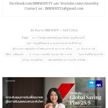
Facebook.com/INNWHY.TV และ Youtube.com/c/innwhy
Contact us : INNWHY31@gmail.com
By
ทีมงาน INN WHY?
04/07/2018
Tags:
นาวาโทหญิงแพทย์หญิงอุบลวัณณ์ จรูญเรืองฤทธิ์
นุสรา บัญญัติปิยพจน์ นายกสมาคมประกันชีวิตไทย
ผู้อำนวยการศูนย์บริการโลหิตแห่งชาติ สภากาชาดไทย
มร. ตัน ฮาค เลห์
รพีพร วงศ์ทองคำ
วราวรรณ เวชชสัสถ์ รองเลขาธิการ คปภ.
วันประกันชีวิตแห่งชาติ
เอไอเอ ประเทศไทย
แสดงพลังจิตอาสาร่วมบริจาคโลหิต