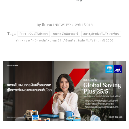
By
ทีมงาน INN WHY?
29/11/2018
Tags:
กี่เดช อนันต์ศิริประภา
นพดล สันติภากรณ์
สภาธุรกิจประกันภัยอาเซียน
สมาคมประกันวินาศภัยไทย เผย 24 บริษัทพร้อมรับประกันภัยข้าวนาปี 2560