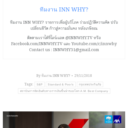
ทีมงาน INN WHY?
ทีมงาน INN WHY? รายการเพื่อผู้บริโภค ร่วมปฏิวัติความคิด ปรับ
เปลี่ยนชีวิต ก้าวสู่ความมั่นคง หลังเกษียณ
ติดตามเราได้ที่ไลน์แอด @INNWHY.TV หรือ
Facebook.com/INNWHY.TV และ Youtube.com/c/innwhy
Contact us : INNWHY31@gmail.com
By
ทีมงาน INN WHY?
29/11/2018
Tags:
S&P
Standard & Poor’s
กรุงเทพประกันภัย
สถาบันการจัดอันดับทางการเงินชั้นนำของโลก A.M. Best Company