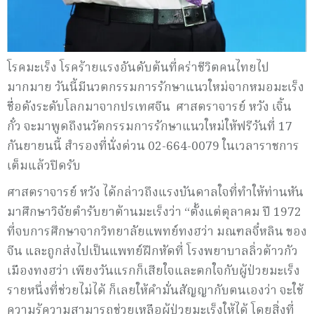
โรคมะเร็ง โรคร้ายแรงอันดับต้นที่คร่าชีวิตคนไทยไป
มากมาย วันนี้มีนวตกรรมการรักษาแนวใหม่จากหมอมะเร็ง
ชื่อดังระดับโลกมาจากปรเทศจีน ศาสตราจารย์ หวัง เจิ้น
กั๋ว จะมาพูดถึงนวัตกรรมการรักษาแนวใหม่ให้ฟรีวันที่ 17
กันยายนนี้ สำรองที่นั่งด่วน 02-664-0079 ในเวลาราชการ
เต็มแล้วปิดรับ
ศาสตราจารย์ หวัง ได้กล่าวถึงแรงบันดาลใจที่ทำให้ท่านหัน
มาศึกษาวิจัยตำรับยาต้านมะเร็งว่า “ตั้งแต่ตุลาคม ปี 1972
ที่จบการศึกษาจากวิทยาลัยแพทย์ทงฮว่า มณฑลจี๋หลิน ของ
จีน และถูกส่งไปเป็นแพทย์ฝึกหัดที่ โรงพยาบาลลิ่วต้าวกัว
เมืองทงฮว่า เพียงวันแรกก็เสียใจและตกใจกับผู้ป่วยมะเร็ง
รายหนึ่งที่ช่วยไม่ได้ ก็เลยให้คำมั่นสัญญากับตนเองว่า จะใช้
ความรู้ความสามารถช่วยเหลือผู้ป่วยมะเร็งให้ได้ โดยสิ่งที่