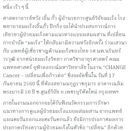
หนึ่ง เร็ว ๆ นี้
ศาสตราจารย์หวัง เจิ้น กั๋ว ผู้อำนวยการศูนย์วิจัยมะเร็ง โรง
พยาบาลมะเร็งเจิ้นกั๋ว ปักกิ่ง จะได้นำประสบการณ์การ
เยียวยาผู้ป่วยมะเร็งตามแนวทางแบบผสมผสาน ที่เปลี่ยน
การบำบัด “มะเร็ง” ให้กลับมามีความหวังอีกครั้ง ร่วมเสวนา
กับ แพทย์ผู้เชี่ยวชาญด้านมะเร็งของไทย รศ.นพ.นรินทร์
วรวุฒิ จากหน่วยมะเร็งวิทยา ภาควิชาอายุรศาสตร์ คณะ
แพทยศาสตร์ จุฬาลงกรณ์มหาวิทยาลัย ในงาน “CHANGE
Cancer – เปลี่ยนเพื่อก้าวต่อ” ซึ่งจะจัดขึ้นใน วันที่ 17
กันยายน 2560 นี้ ที่ห้องสยามมกุฎราชกุมาร อาคารเฉลิม
พระบารมี 50 ปี ซ.ศูนย์วิจัย ถ.เพชรบุรีตัดใหม่ กรุงเทพฯ
ภายในงานนอกจากจะได้รับฟังนวัตกรรมการรักษา
แนวทางการดูแลผู้ป่วยมะเร็งแบบผสมผสาน จากแพทย์
แผนตะวันออกและตะวันตกแล้ว ยังมีการประกาศผลการ
ประกวดเรียงความผู้ป่วยมะเร็งในหัวข้อ “เปลี่ยน” อีกด้วย