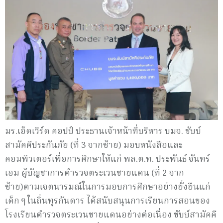
มร.เอ็ดเวิร์ด คอปป์ ประธานเจ้าหน้าที่บริหาร บมจ. ชับบ์
สามัคคีประกันภัย (ที่ 3 จากซ้าย) มอบหนังสือและ
คอมพิวเตอร์เพื่อการศึกษาให้แก่ พล.ต.ท. ประพันธ์ จันทร์
เอม ผู้บัญชาการตำรวจตระเวนชายแดน (ที่ 2 จาก
ซ้าย)ตามเจตนารมณ์ในการมอบการศึกษาอย่างยั่งยืนแก่
เด็ก ๆ ในถิ่นทุรกันดาร ได้สนับสนุนการเรียนการสอนของ
โรงเรียนตำรวจตระเวนชายแดนอย่างต่อเนื่อง ชับบ์สามัคคี