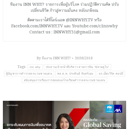
ทีมงาน INN WHY? รายการเพื่อผู้บริโภค ร่วมปฏิวัติความคิด ปรับ
เปลี่ยนชีวิต ก้าวสู่ความมั่นคง หลังเกษียณ
ติดตามเราได้ที่ไลน์แอด @INNWHY.TV หรือ
Facebook.com/INNWHY.TV และ Youtube.com/c/innwhy
Contact us : INNWHY31@gmail.com
By
ทีมงาน INN WHY?
30/08/2018
Tags:
inn why
ประธานเจ้าหน้าที่บริหาร สายการบิน “ฟลายดูไบ”
ผู้บัญชาการตำรวจตระเวนชายแดน
พล.ต.ท. ประพันธ์ จันทร์เอม
มร.เอ็ดเวิร์ด คอปป์
สนับสนุนการเรียนการสอนของโรงเรียนตำรวจตระเวนชายแดน