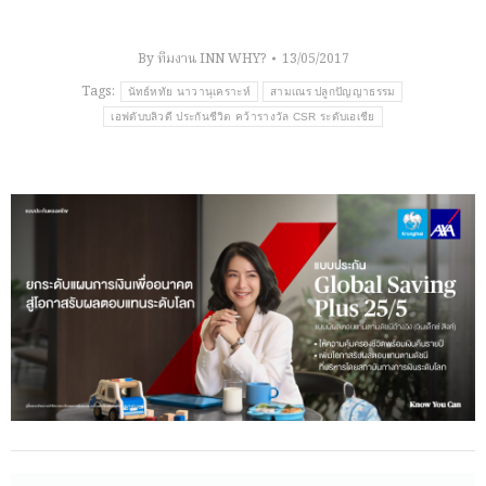
By
ทีมงาน INN WHY?
13/05/2017
Tags:
นัทธ์หทัย นาวานุเคราะห์
สามเณร ปลูกปัญญาธรรม
เอฟดับบลิวดี ประกันชีวิต คว้ารางวัล CSR ระดับเอเชีย