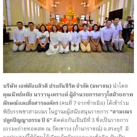
บริษัท เอฟดับบลิวดี ประกันชีวิต จำกัด (มหาชน)
นำโดย
คุณ
นัทธ์
หทัย
นาวานุเคราะห์ ผู้อำนวยการ
อาวุโสฝ่ายภาพ
ลักษณ์และสื่อสารองค์กร
(คนที่ 7 จากซ้ายมือ)
ได้เข้าร่วม
พิธีบรรพชาสามเณร ในฐานะผู้สนับสนุนรายการ
“
สามเณร
ปลูกปัญญาธรรม ปี 6
”
ติดต่อกันเป็นปีที่ 3 ซึ่งเป็นรายการ
ธรรมะถ่ายทอดสด ณ วัดเขาวง (ถ้ำนารายณ์) จ.สระบุรี
มี