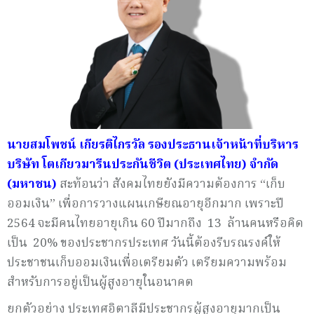
นาย
สม
โพ
ช
น์
เกียรติ
ไกร
วั
ล
รองประธานเจ้าหน้าที่บริหาร
บริษัท โตเกียวมารีนประกัน
ช
ีวิต (ประเทศไทย) จำกัด
(มหาชน)
สะท้อนว่า สังคมไทยยังมีความต้องการ “เก็บ
ออมเงิน” เพื่อการวางแผนเกษียณอายุอีกมาก เพราะปี
2564 จะมีคนไทยอายุเกิน 60 ปีมากถึง 13 ล้านคนหรือคิด
เป็น 20% ของประชากรประเทศ วันนี้ต้องรีบรณรงค์ให้
ประชาชนเก็บออมเงินเพื่อเตรียมตัว เตรียมความพร้อม
สำหรับการอยู่เป็นผู้สูงอายุในอนาคต
ยกตัวอย่าง ประเทศอิตาลีมีประชากรผู้สูงอายุมากเป็น