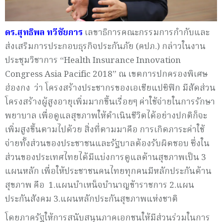
ดร.สุทธิพล ทวีชัยการ
เลขาธิการคณะกรรมการกำกับและ
ส่งเสริมการประกอบธุรกิจประกันภัย (คปภ.) กล่าว
ในงาน
ประชุมวิชาการ
“Health Insurance Innovation
Congress Asia Pacific
2018
”
ณ เขตการปกครองพิเศษ
ฮ่องกง
ว่า โครงสร้
างประชากรของเอเชียแปซิฟิก มีสัดส่วน
โครงสร้างผู้สู
งอายุเพิ่มมากขึ้นเรื่อยๆ ค่าใช้จ่ายในการรักษา
พยาบาล เพื่อดูแลสุขภาพให้ดำเนินชีวิ
ตได้อย่างปกติก็จะ
เพิ่มสูงขึ้นตามไปด้วย สิ่งที่ตามมาคือ การเกิดภาระค่าใช้
จ่ายทั้งส่วนของประชาชนและรัฐบาลต้องรับผิ
ดชอบ ซึ่งใน
ส่วนของประเทศไทยได้มีแบ่งการดูแลด้านสุขภาพเป็น 3
แผนหลัก เพื่อให้ประชาชนคนไทยทุกคนมีหลักประกันด้าน
สุขภาพ คือ 1.แผนบำเหน็จบำนาญข้าราชการ 2.แผน
ประกันสังคม 3.แผนหลักประกันสุขภาพแห่งชาติ
โดยภาครัฐให้การสนับสนุนภาคเอกชนให้มีส่วนร่วมในการ