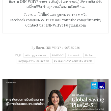
ทีมงาน INN WHY? รายการเพื่อผู้บริโภค ร่วมปฏิวัติความคิด ปรับ
เปลี่ยนชีวิต ก้าวสู่ความมั่นคง หลังเกษียณ
ติดตามเราได้ที่ไลน์แอด @INNWHY.TV หรือ
Facebook.com/INNWHY.TV และ Youtube.com/c/innwhy
Contact us : INNWHY31@gmail.com
By
ทีมงาน INN WHY?
06/02/2026
Tags:
Airlangga Hartarto
INNWHY?
insurworld
Mr Budi
ลงทุนหุ้น 20% แบบสมัครใจ
สมาคมประกันวินาศภัยอินโดนีเซีย