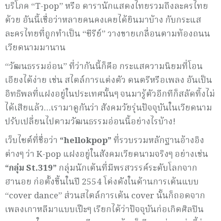
บริโภค “T-pop” หรือ ดารานักแสดงไทยรวมถึงละครไทย
ด้วย อันนี้เชื่อว่าหลายคนคงเคยได้ยินมาบ้าง กับกระแส
ละครไทยที่ถูกทำเป็น “ซีรีย์” วางขายเกลื่อนตามท้องถนน
เวียดนามมานาน
“วัฒนธรรมอ่อน” ที่ว่ากันนี้ก็คือ กระแสความนิยมที่โอน
เอียงได้ง่าย เช่น สไตล์การแต่งตัว ดนตรีหรือเพลง อันเป็น
อิทธิพลที่แฝงอยู่ในประเทศนั้นๆ จนมารู้ตัวอีกทีก็สลัดทิ้งไม่
ได้เสียแล้ว…เรามาดูกันว่า สังคมวัยรุ่นปัจจุบันในเวียดนาม
ปรับเปลี่ยนไปตามวัฒนธรรมอ่อนนี้อย่างไรบ้าง!
เว็บไซต์ที่ชื่อว่า
“
hellokpop
”
ที่รวบรวมหลักฐานอ้างอิง
ต่างๆ ว่า K-pop แฝงอยู่ในสังคมเวียดนามจริงๆ อย่างเช่น
“
กลุ่ม St.
319”
กลุ่มนักเต้นที่มีพรสวรรค์ระดับโลกจาก
ฮานอย ก่อตั้งขึ้นในปี 2554 โด่งดังในด้านการเต้นแบบ
“cover dance” ส่วนสไตล์การเต้น cover นั้นก็ถอดจาก
เพลงเกาหลีมาแบบเป๊ะๆ เรียกได้ว่าปัจจุบันก่อเกิดศิลปิน