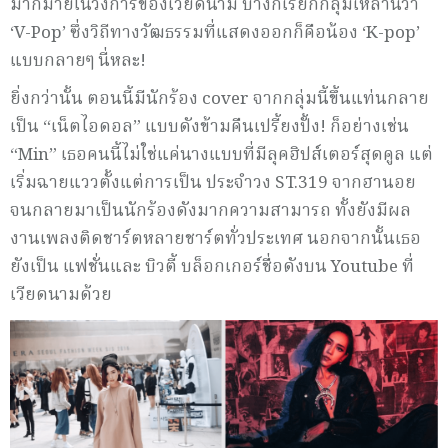
มากมายในวงการของเวียดนาม บ้างก็เรียกกลุ่มเหล่านี้ว่า
‘V-Pop’ ซึ่งวิถีทางวัฒธรรมที่แสดงออกก็คือน้อง ‘K-pop’
แบบกลายๆ นี่หละ!
ยิ่งกว่านั้น ตอนนี้มีนักร้อง
cover
จากกลุ่มนี้ขึ้นแท่นกลาย
เป็น “เน็ตไอดอล” แบบดังข้ามคืนเปรี้ยงปั้ง
!
ก็อย่างเช่น
“
Min
” เธอคนนี้ไม่ใช่แค่นางแบบที่มีลุคฮิปส์เตอร์สุดคูล แต่
เริ่มฉายแววตั้งแต่การเป็น ประจำวง
ST.
319 จากฮานอย
จนกลายมาเป็นนักร้องดังมากความสามารถ ทั้งยังมีผล
งานเพลงติดชาร์ตหลายชาร์ตทั่วประเทศ นอกจากนั้นเธอ
ยังเป็น แฟชั่นและ บิวตี้ บล็อกเกอร์ชื่อดังบน
Youtube
ที่
เวียดนามด้วย