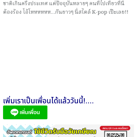
ชาติเกินครึ่งประเทศ แต่ปัจจุบันหลายๆ คนที่ไปเที่ยวที่นี่
ต้องร้อง โอ้โหหหหหห…กันยาวๆ นี่สไตล์
K-pop
เป๊ะเลย
!!
เพิ่มเราเป็นเพื่อนได้แล้ววันนี้!....