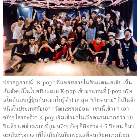
ปรากฏการณ์ “K-pop” ที่แพร่หลายในดินแดนเอเชีย เห็น
กันชัดๆ ก็ในไทยที่กระแส K-pop เข้ามาแทนที่ J-pop หรือ
สไตล์แบบญี่ปุ่นกันแบบไม่รู้ตัว! ล่าสุด “เวียดนาม” ก็เป็นอีก
หนึ่งในประเทศรับเอา “วัฒนธรรมอ่อน” เช่นนี้เข้ามา เอา
จริงๆ ใครจะรู้ว่า K-pop เริ่มเข้ามาในเวียดนามมากกว่า 10
ปีแล้ว แต่ช่วงเวลาที่บูม จริงๆ จังๆ ก็คือช่วง 4-5 ปีก่อน ก็น่า
จะเป็นช่วงเวลาที่ไล่เลี่ยกันกับกระแสที่คนเวียดนามนิยม