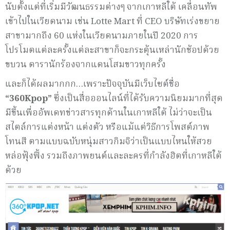
นับตั้งแต่ที่เริ่มมีวัฒนธรรมต่างๆ จากเกาหลีใต้ เคลื่อนทัพ
เข้าไปในเวียดนาม เช่น Lotte Mart ที่ CEO บริษัทเร่งขยาย
สาขามากถึง 60 แห่งในเวียดนามภายในปี 2020 การ
โปรโมตแต่ละครั้งแต่ละสาขาก็จะกระตุ้นเหล่านักช้อปด้วย
ขบวน ดารานักร้องจากแดนโสมขาวทุกครั้ง
และก็ได้ผลมากกก…เพราะปัจจุบันมีเว็บไซต์ชื่อ
“360
Kpop
”
ซึ่งเป็นสื่อออนไลน์ที่ได้รับความนิยมมากที่สุด
มีขึ้นเพื่ออัพเดทข่าวสารทุกด้านในเกาหลีใต้ ไม่ว่าจะเป็น
สไตล์การแต่งหน้า แต่งตัว หรือแม้แต่วิธีการโพสต์ภาพ
โทนสี ตามแบบฉบับหนุ่มสาวกิมจิว่าเป็นแบบไหนให้สวย
หล่อฟุ้งฟิ้ง รวมถึงภาพยนต์และละครที่กำลังฮิตที่เกาหลีใต้
ด้วย