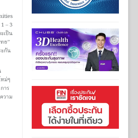
ities
 1 – 3
จะเป็น
ไทย”
ระกัน
น
ใหม่ๆ
ิการ
ค์ความ