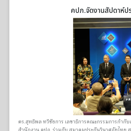
คปภ.จัดงานสัปดาห์ป
ดร.สุทธิพล ทวีชัยการ เลขาธิการคณะกรรมการกำกับแ
สำนักงาน คปภ. ร่วมกับ สมาคมประกันวินาศภัยไทย