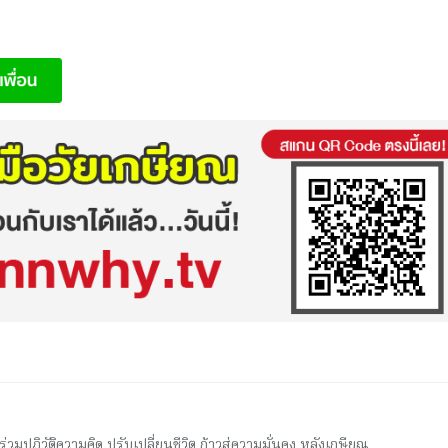
มปฏิวัติความคิด ปรับเปลี่ยนชีวิต ก้าวสู่ความมั่นคง หลังเกษียณ