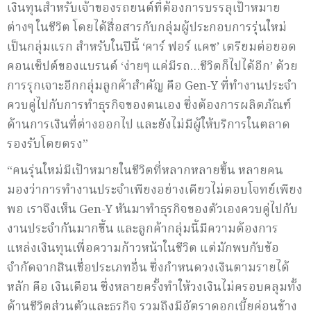
เงินทุนสำหรับเจ้าของรถยนต์ที่ต้องการบรรลุเป้าหมาย
ต่างๆ ในชีวิต โดยได้สื่อสารกับกลุ่มผู้ประกอบการรุ่นใหม่
เป็นกลุ่มแรก สำหรับในปีนี้ ‘คาร์ ฟอร์ แคช’ เตรียมต่อยอด
คอนเซ็ปต์ของแบรนด์ ‘ง่ายๆ แค่มีรถ…ชีวิตก็ไปได้อีก’ ด้วย
การรุกเจาะอีกกลุ่มลูกค้าสำคัญ คือ Gen-Y ที่ทำงานประจำ
ควบคู่ไปกับการทำธุรกิจของตนเอง ซึ่งต้องการผลิตภัณฑ์
ด้านการเงินที่ต่างออกไป และยังไม่มีผู้ให้บริการในตลาด
รองรับโดยตรง”
“คนรุ่นใหม่มีเป้าหมายในชีวิตที่หลากหลายขึ้น หลายคน
มองว่าการทำงานประจำเพียงอย่างเดียวไม่ตอบโจทย์เพียง
พอ เราจึงเห็น Gen-Y หันมาทำธุรกิจของตัวเองควบคู่ไปกับ
งานประจำกันมากขึ้น และลูกค้ากลุ่มนี้มีความต้องการ
แหล่งเงินทุนเพื่อความก้าวหน้าในชีวิต แต่มักพบกับข้อ
จำกัดจากสินเชื่อประเภทอื่น ซึ่งกำหนดวงเงินตามรายได้
หลัก คือ เงินเดือน ซึ่งหลายครั้งทำให้วงเงินไม่ครอบคลุมทั้ง
ด้านชีวิตส่วนตัวและธุรกิจ รวมถึงมีอัตราดอกเบี้ยค่อนข้าง