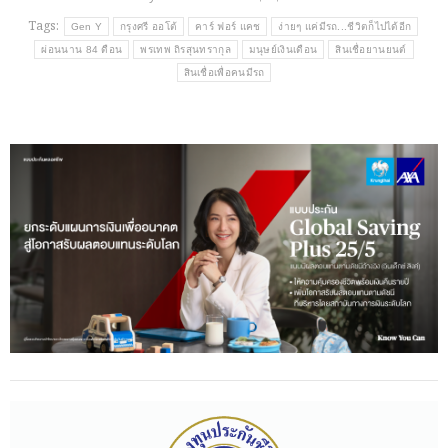
Tags:
Gen Y
กรุงศรี ออโต้
คาร์ ฟอร์ แคช
ง่ายๆ แค่มีรถ...ชีวิตก็ไปได้อีก
ผ่อนนาน 84 ดือน
พรเทพ ถิรสุนทรากุล
มนุษย์เงินเดือน
สินเชื่อยานยนต์
สินเชื่อเพื่อคนมีรถ