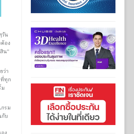
ๆวัน
งต้อง
สิน”
ยว่า
ี่ทุก
ิ่ม
รแกรม
นกับ
วเอง