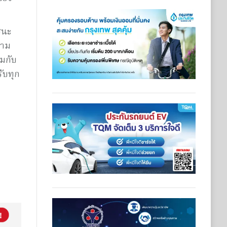
ชนะ
วาม
วมกับ
รับทุก