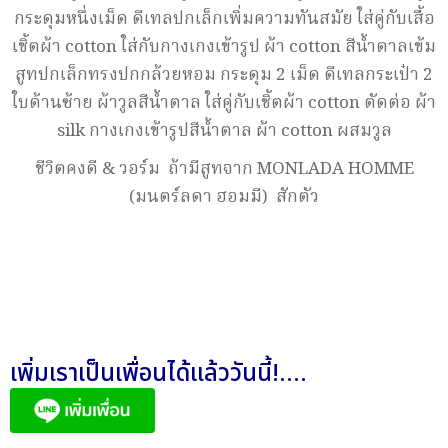
กระดุมหนึ่งเม็ด ดีเทลปกเล็กเพิ่มความทันสมัย ใส่คู่กับเสื้อ
เชิ้ตผ้า cotton ใส่กับกางเกงเข้ารูป ผ้า cotton สีน้ำตาลเข้ม
สูทปกเล็กทรงปกกล้วยหอม กระดุม 2 เม็ด ดีเทลกระเป๋า 2
ใบด้านซ้าย ผ้าวูลสีน้ำตาล ใส่คู่กับเชิ้ตผ้า cotton ตัดต่อ ผ้า
silk กางเกงเข้ารูปสีน้ำตาล ผ้า cotton ผสมวูล
ชีวิตคงดี & วอร์ม ถ้ามีสูทจาก MONLADA HOMME
(มนตร์ลดา ฮอมมี) สักตัว
เพิ่มเราเป็นเพื่อนได้แล้ววันนี้!....