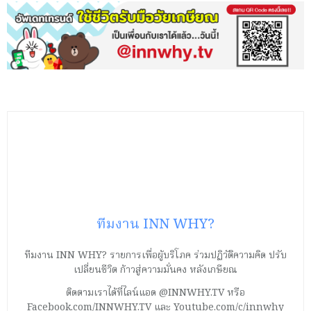
ทีมงาน INN WHY?
ทีมงาน INN WHY? รายการเพื่อผู้บริโภค ร่วมปฏิวัติความคิด ปรับ
เปลี่ยนชีวิต ก้าวสู่ความมั่นคง หลังเกษียณ
ติดตามเราได้ที่ไลน์แอด @INNWHY.TV หรือ
Facebook.com/INNWHY.TV และ Youtube.com/c/innwhy