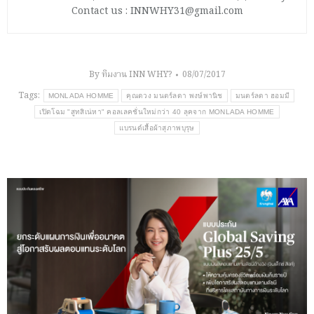
Contact us : INNWHY31@gmail.com
By
ทีมงาน INN WHY?
08/07/2017
Tags:
MONLADA HOMME
คุณดวง มนตร์ลดา พงษ์พานิช
มนตร์ลดา ฮอมมี
เปิดโฉม "สูทสิเน่หา" คอลเลคชั่นใหม่กว่า 40 ลุคจาก MONLADA HOMME
แบรนด์เสื้อผ้าสุภาพบุรุษ