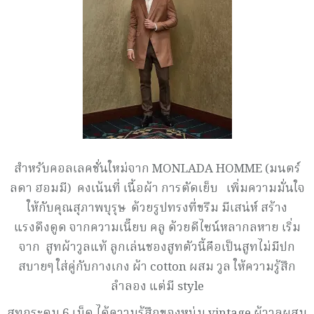
สำหรับคอลเลคชั่นใหม่จาก MONLADA HOMME (มนตร์
ลดา ฮอมมี) คงเน้นที่ เนื้อผ้า การตัดเย็บ เพิ่มความมั่นใจ
ให้กับคุณสุภาพบุรุษ ด้วยรูปทรงที่ขรึม มีเสน่ห์ สร้าง
แรงดึงดูด จากความเนี๊ยบ คลู ด้วยดีไซน์หลากลหาย เริ่ม
จาก สูทผ้าวูลแท้ ลูกเล่นชองสูทตัวนี้คือเป็นสูทไม่มีปก
สบายๆ ใส่คู่กับกางเกง ผ้า cotton ผสม วูล ให้ความรู้สึก
ลำลอง แต่มี style
สูทกระดุม 6 เม็ด ได้ความรู้สึกของหนุ่ม vintage ผ้าวูลผสม