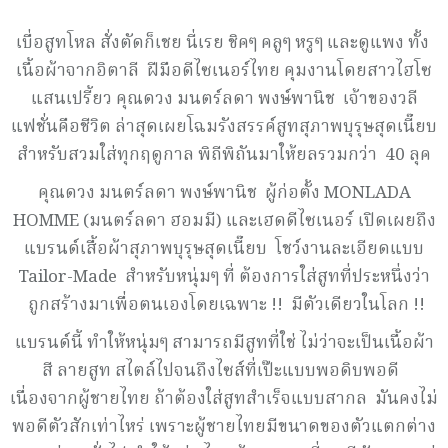
เบื่อสูทโหล สั่งตัดก็เชย นี่เรย ชิคๆ คลูๆ หรูๆ และดูแพง ทั้ง
เนื้อผ้าจากอิตาลี ฝีมือดีไซเนอร์ไทย คุมงานโดยสาวไฮโซ
แสนเปรี้ยว คุณดวง มนตร์ลดา พงษ์พานิช เจ้าของวลี
แฟชั่นคือชีวิต ล่าสุดเผยโฉมรังสรรค์สูทสุภาพบุรุษสุดเนี๊ยบ
สำหรับสวมใส่ทุกฤดูกาล พิถีพิถันมาให้ยลรวมกว่า 40 ลุค
คุณดวง มนตร์ลดา พงษ์พานิช ผู้ก่อตั้ง MONLADA
HOMME (มนตร์ลดา ฮอมมี) และเฮดดีไซเนอร์ เปิดเผยถึง
แบรนด์เสื้อผ้าสุภาพบุรุษสุดเนี๊ยบ โชว์งานละเอียดแบบ
Tailor-Made สำหรับหนุ่มๆ ที่ ต้องการใส่สูทที่ประหนึ่งว่า
ถูกสร้างมาเพื่อตนเองโดยเฉพาะ !! มีตัวเดียวในโลก !!
แบรนด์นี้ ทำให้หนุ่มๆ สามารถมีสูทที่ใช่ ไม่ว่าจะเป็นเนื้อผ้า
สี ลายสูท สไตล์ไปจนถึงไซส์ที่เป๊ะแบบพอดิบพอดี
เนื่องจากผู้ชายไทย ถ้าต้องใส่สูทสำเร็จแบบสากล มันคงไม่
พอดีตัวสักเท่าไหร่ เพราะผู้ชายไทยมีขนาดของตัวแตกต่าง