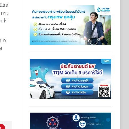
 The
บการ
กว่า
การ
ัง