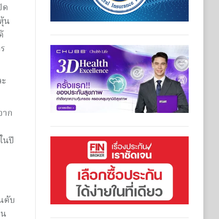
ปิด
ุ้น
ด้
าร
ละ
ยจาก
ในปี
นดับ
ใน