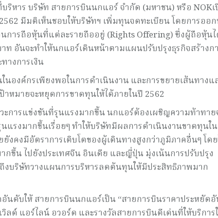
ี่บริหาร บริษัท สายการบินนกแอร์ จำกัด (มหาชน) หรือ NOKเ
าคม 2562 มีมติเห็นชอบให้บริษัทฯ เพิ่มทุนจดทะเบียน โดยการออกห
ารถือหุ้นที่แต่ละรายถืออยู่ (Rights Offering) ซึ่งผู้ถือหุ้นไ
าท อันจะทำให้นกแอร์เดินหน้าตามแผนปรับปรุงธุรกิจสร้างก
ะทางการเงิน
ุนเวียนในองค์กรเพียงพอในการดำเนินงาน และการขยายเส้นทางแ
ตั้งเป้าหมายจะหยุดการขาดทุนให้ได้ภายในปี 2562
ภาวะการแข่งขันที่รุนแรงมากขึ้น นกแอร์ต้องเผชิญความท้าทา
ุนแรงมากขึ้นเรื่อยๆ ทำให้บริษัทมีผลการดำเนินงานขาดทุนใน
ยยังคงมีอัตราการเติบโตของผู้เดินทางสูงกว่าภูมิภาคอื่นๆ โดย
ขึ้น ไปยังประเทศจีน อินเดีย และญี่ปุ่น มุ่งเน้นการปรับปรุง
ึงบริษัทวางแผนการบริหารลดต้นทุนให้มีประสิทธิภาพมาก
จัดอันดับให้ สายการบินนกแอร์เป็น “สายการบินราคาประหยัดอั
ิลด์ แอร์ไลน์ อวอร์ด และรางวัลสายการบินดีเด่นที่ให้บริการ