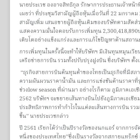
นายประเวช องอาจสิทธิกุล รักษาการประธานเจ้าหน้าท
เผยว่า ที่ประชุมวิสามัญผู้ถือหุ้นเมื่อวันที่ 22 มกร
สามัญเพิ่ม เสนอขายผู้ถือหุ้นเดิมของบริษัทตามสัดส่วนก
แสดงความมั่นใจตอบรับการเพิ่มทุน 2,300,418,890บ
เติบโตอย่างแข็งแกร่งและการแก้ไขปัญหาด้านสถาน
การเพิ่มทุนในครั้งนี้จะทำให้บริษัทฯ มีเงินทุนหม
เครือข่ายการบิน รวมทั้งปรับปรุงฝูงบิน ซึ่งบริษัทฯ 
“ธุรกิจสายการบินต้นทุนต่ำของไทยเป็นธุรกิจที่มีส
ความผันผวนราคาน้ำมัน และการแข่งขันด้านราคาที่ร
ช่วงlow season ที่ผ่านมา อย่างไรก็ตาม ภูมิภาคเอเชี
2562 บริษัทฯ จะขยายเส้นทางบินไปยังภูมิภาคเอเชียมาก
ประสิทธิภาพการทำกำไรในแต่ละเส้นทางการบิน รวมถ
ขึ้น” นายประเวชกล่าว
ปี 2561 เรียกได้ว่าเป็นปีรางวัลของนกแอร์ จากการ
หนึ่งของประเทศไทย”ซึ่งเป็นรางวัลจากสกายแทร็กซ์ เว