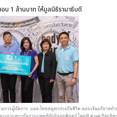
อบ 1 ล้านบาท ให้มูลนิธิรามาธิบดี
 กรรมการผู้จัดการ บมจ.ไทยสมุทรประกันชีวิต มอบเงินบริจาคจ
ุนโครงการสถาบันการแพทย์จักรีนฤบดินทร์ โดยมี ศ.นพ.ปิยะมิตร