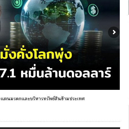
งเดียว(Single-Premium )พุ่ง ผู้บริโภคแห่ซื้อ Whole Life
กองท
ประก