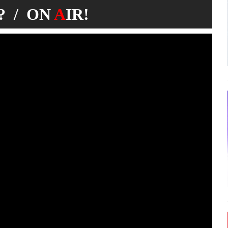
 / ON
A
IR!