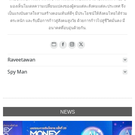
มองเห็นโมเดลความเปลี่ยนแปลงของผู้คนแต่ละสังคมแต่ละประเทศ จึง
เป็นแรงบันดาลใจสานสร้างคอนเท้นท์ดีๆ มีประโยชน์ให้สังคมไทยได้ร่วม
ตระหนัก และรับมือการก้าวสู่สังคมสูงวัย ด้วยการก้าวไปสู่ชีวิตมั่นคง มี
อนาคตที่อบอุ่นด้วยกัน.
Website
Facebook
Instagram
X
page
page
page
page
Raveetawan
opens
opens
opens
opens
in
in
in
in
Spy Man
new
new
new
new
window
window
window
window
NEWS