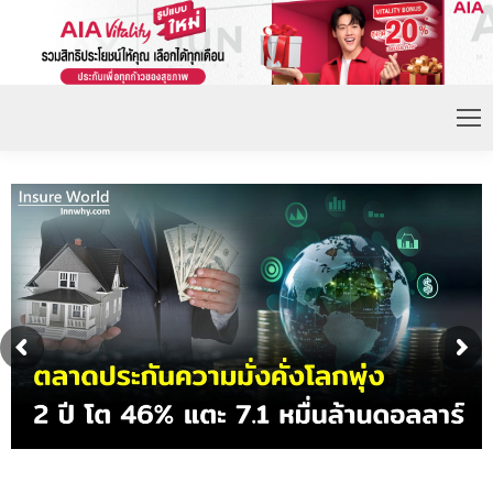
ดอกเบี้ยขาขึ้น หนุนความต้องการประกันชีวิตจ่ายเบี้ย
ก