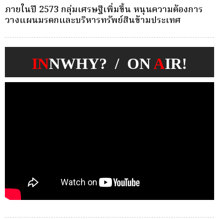
ครั้งเดียว(Single-Premium )พุ่ง ผู้บริโภคแห่ซื้อ
บ
Whole Life ชำระเบี้ยครั้งเดียว
ก
IN
NWHY? / ON
A
IR!