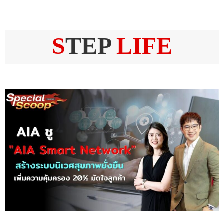
S
TEP
LIFE