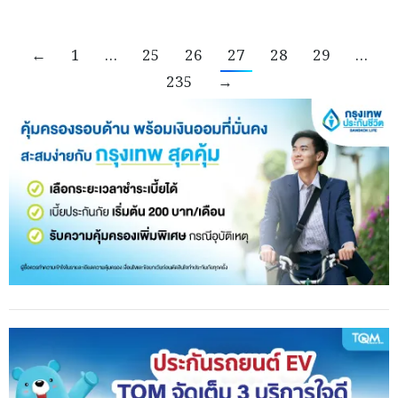
←
1
…
25
26
27
28
29
…
235
→