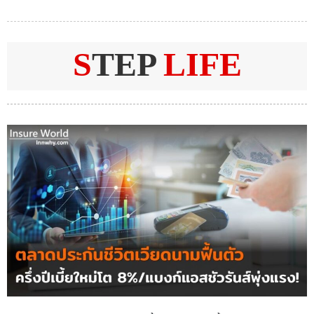
S
TEP
LIFE