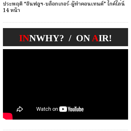
ทรัพยากรบุคคลกองทุนประกันชีวิต หมายเลขโทรศัพท์
ว
0-2791-1333 ต่อ 2004 ในวันและเวลาราชการ
IN
NWHY? / ON
A
IR!