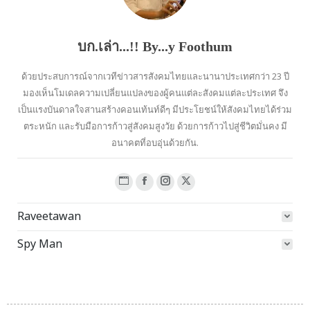
บก.เล่า...!! By...y Foothum
ด้วยประสบการณ์จากเวทีข่าวสารสังคมไทยและนานาประเทศกว่า 23 ปี
มองเห็นโมเดลความเปลี่ยนแปลงของผู้คนแต่ละสังคมแต่ละประเทศ จึง
เป็นแรงบันดาลใจสานสร้างคอนเท้นท์ดีๆ มีประโยชน์ให้สังคมไทยได้ร่วม
ตระหนัก และรับมือการก้าวสู่สังคมสูงวัย ด้วยการก้าวไปสู่ชีวิตมั่นคง มี
อนาคตที่อบอุ่นด้วยกัน.
Website
Facebook
Instagram
X
page
page
page
page
Raveetawan
opens
opens
opens
opens
in
in
in
in
Spy Man
new
new
new
new
window
window
window
window