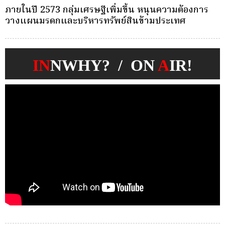
ครั้งเดียว(Single-Premium )พุ่ง ผู้บริโภคแห่ซื้อ
บ
Whole Life ชำระเบี้ยครั้งเดียว
ก
IN
NWHY? / ON
A
IR!