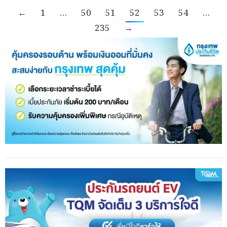
←
1
…
50
51
52
53
54
…
235
→