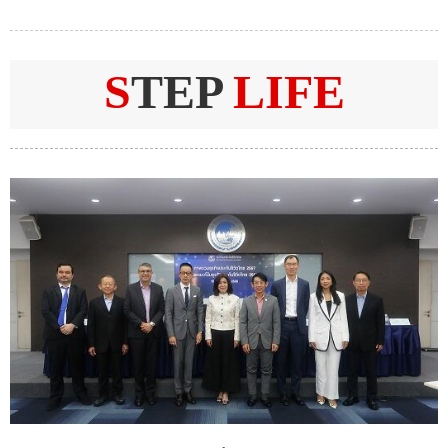
S
TEP
LIFE