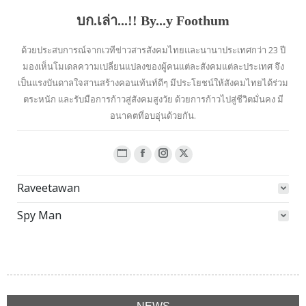
บก.เล่า...!! By...y Foothum
ด้วยประสบการณ์จากเวทีข่าวสารสังคมไทยและนานาประเทศกว่า 23 ปี
มองเห็นโมเดลความเปลี่ยนแปลงของผู้คนแต่ละสังคมแต่ละประเทศ จึง
เป็นแรงบันดาลใจสานสร้างคอนเท้นท์ดีๆ มีประโยชน์ให้สังคมไทยได้ร่วม
ตระหนัก และรับมือการก้าวสู่สังคมสูงวัย ด้วยการก้าวไปสู่ชีวิตมั่นคง มี
อนาคตที่อบอุ่นด้วยกัน.
Website
Facebook
Instagram
X
page
page
page
page
Raveetawan
opens
opens
opens
opens
in
in
in
in
Spy Man
new
new
new
new
window
window
window
window