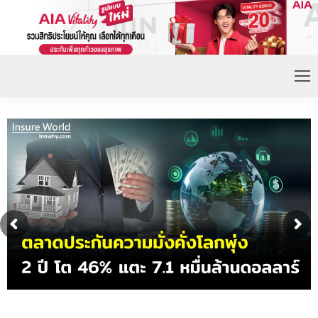
ดอกเบี้ยขาขึ้น หนุนความต้องการประกันชีวิตจ่ายเบี้ย
ก