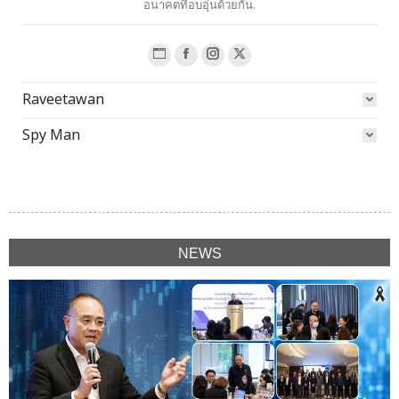
อนาคตที่อบอุ่นด้วยกัน.
Website
Facebook
Instagram
X
page
page
page
page
Raveetawan
opens
opens
opens
opens
in
in
in
in
Spy Man
new
new
new
new
window
window
window
window
NEWS