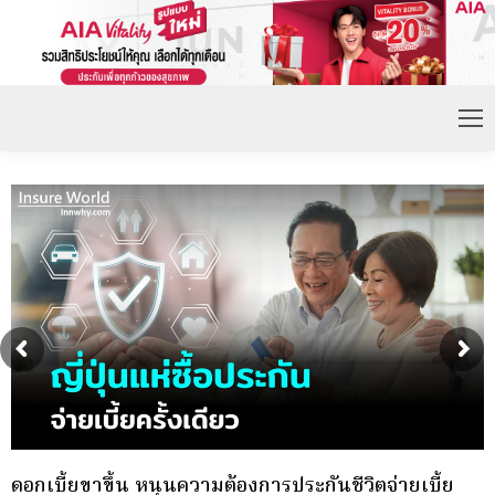
กองทุนประกันวินาศภัย (กปว.) ประกาศเปิดรับสมัคร
พ