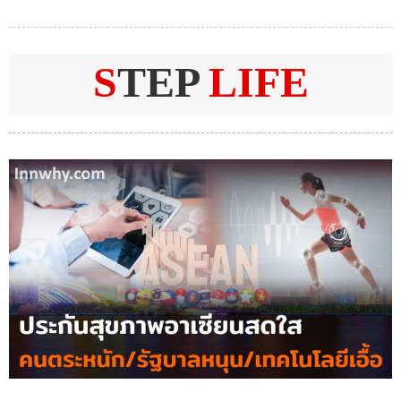
S
TEP
LIFE