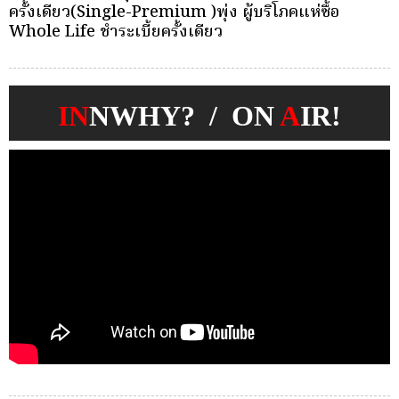
บุคคลเพื่อตัดเลือกและแต่งตั้งให้ดำรงตำแหน่งผู้จัดการ
ว
กองทุนประกันวินาศภัย
IN
NWHY? / ON
A
IR!