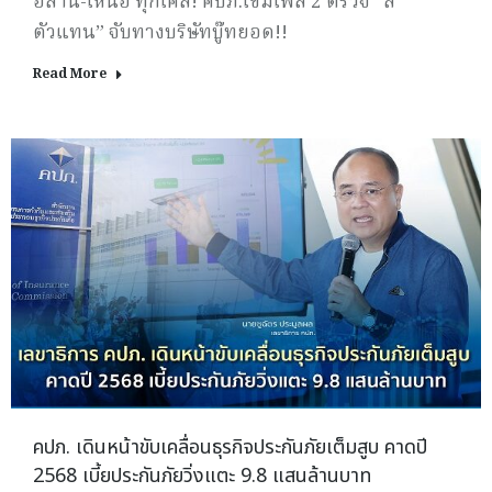
อีสาน-เหนือ ทุกเคส! คปภ.เข้มเฟส 2 ตรวจ “สี
ตัวแทน” จับทางบริษัทบู๊ทยอด!!
Read More
คปภ. เดินหน้าขับเคลื่อนธุรกิจประกันภัยเต็มสูบ คาดปี
2568 เบี้ยประกันภัยวิ่งแตะ 9.8 แสนล้านบาท