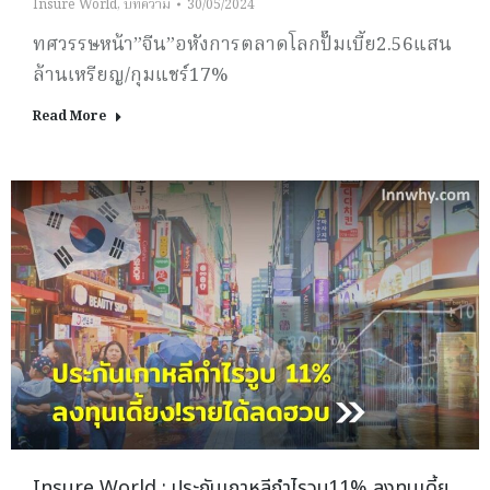
Insure World
,
บทความ
30/05/2024
ทศวรรษหน้า”จีน”อหังการตลาดโลกปั๊มเบี้ย2.56แสน
ล้านเหรียญ/กุมแชร์17%
Read More
Insure World : ประกันเกาหลีกำไรวูบ11% ลงทุนเดี้ย