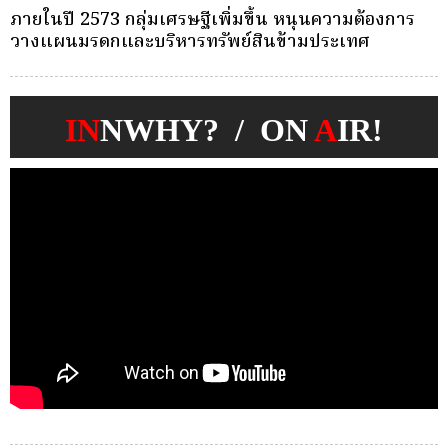
ครั้งเดียว(Single-Premium )พุ่ง ผู้บริโภคแห่ซื้อ
บ
Whole Life ชำระเบี้ยครั้งเดียว
ก
IN
NWHY? / ON
A
IR!