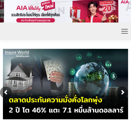
ดอกเบี้ยขาขึ้น หนุนความต้องการประกันชีวิตจ่ายเบี้ย
ก