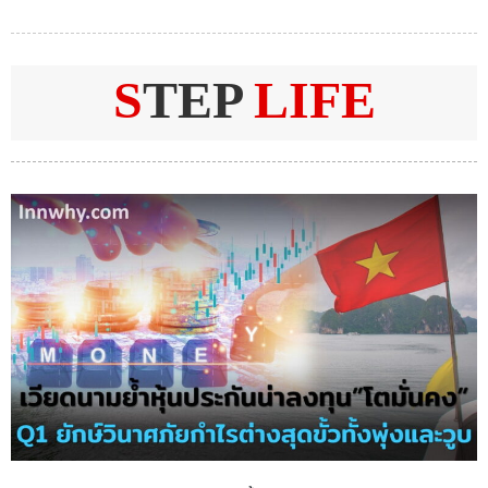
S
TEP
LIFE