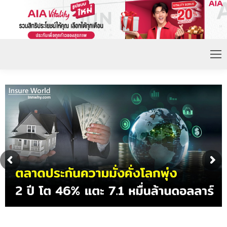
ดอกเบี้ยขาขึ้น หนุนความต้องการประกันชีวิตจ่ายเบี้ย
ก