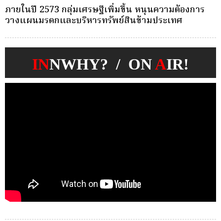
ครั้งเดียว(Single-Premium )พุ่ง ผู้บริโภคแห่ซื้อ
บ
Whole Life ชำระเบี้ยครั้งเดียว
ก
IN
NWHY? / ON
A
IR!