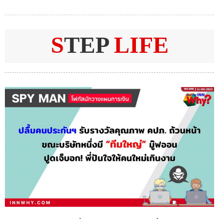
S
TEP
LIFE