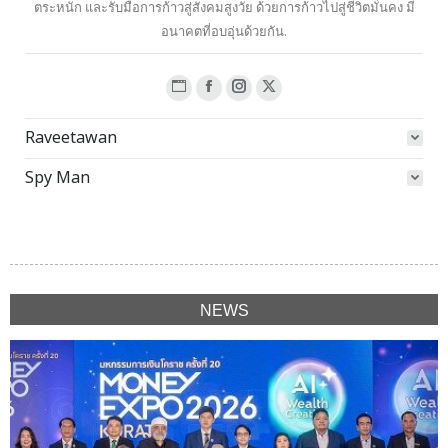
ตระหนัก และรับมือการก้าวสู่สังคมสูงวัย ด้วยการก้าวไปสู่ชีวิตมั่นคง มี
อนาคตที่อบอุ่นด้วยกัน.
Website
Facebook
Instagram
X
page
page
page
page
Raveetawan
opens
opens
opens
opens
in
in
in
in
Spy Man
new
new
new
new
window
window
window
window
NEWS