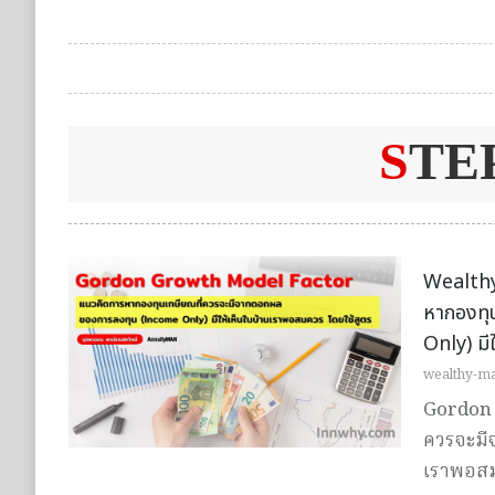
S
TE
Wealth
หากองทุ
Only) มี
wealthy-m
Gordon 
ควรจะมี
เราพอสม