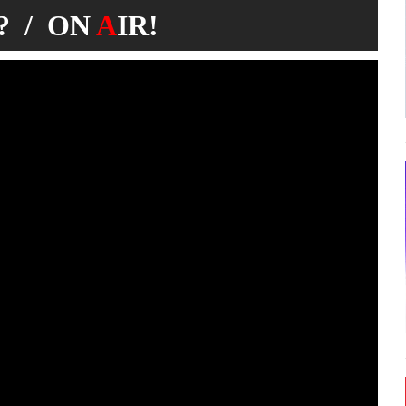
 / ON
A
IR!