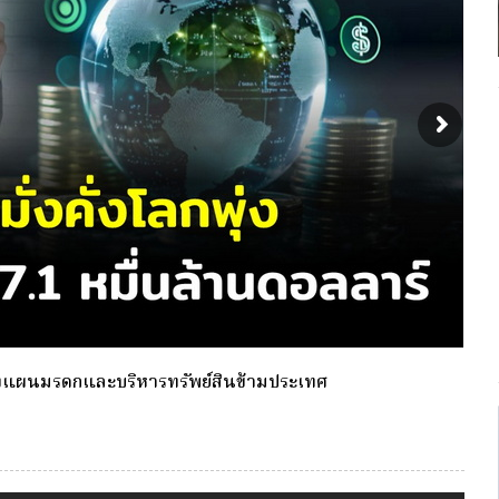
งเดียว(Single-Premium )พุ่ง ผู้บริโภคแห่ซื้อ Whole Life
กองท
ประก