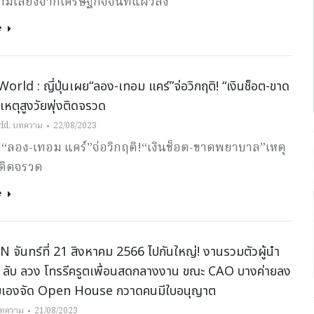
มเสี่ยงจากเศรษฐกิจจีนที่แผ่วลง
e
orld : ญี่ปุ่นเผย“ลอง-เทอม แคร์”จ่อวิกฤติ! “เงินช็อต-ขาด
หตุสูงวัยพุ่งติดจรวด
ld
,
บทความ
22/08/2023
ผย“ลอง-เทอม แคร์”จ่อวิกฤติ!“เงินช็อต-ขาดพยาบาล”เหตุ
่งติดจรวด
e
จันทร์ที่ 21 สิงหาคม 2566 ไปกันใหญ่! งานรวมตัวผู้นำ
ี ลับ ลวง โทรรีครูตเพื่อนสดกลางงาน ขณะ CAO บางค่ายลง
มเองจัด Open House กวาดคนมีใบอนุญาต
ทความ
21/08/2023