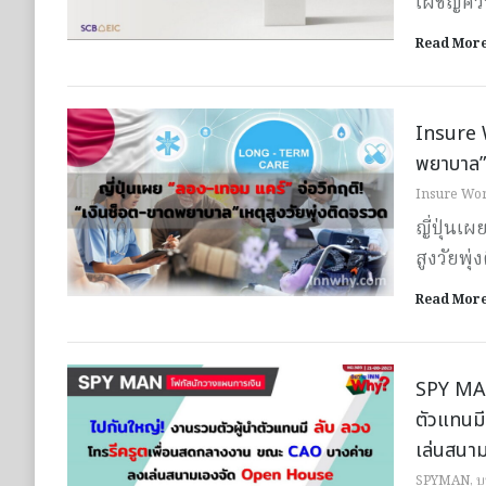
เผชิญควา
Read Mor
Insure W
พยาบาล”เ
Insure Wor
ญี่ปุ่นเ
สูงวัยพุ
Read Mor
SPY MAN 
ตัวแทนม
เล่นสนา
SPYMAN
,
บ