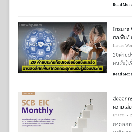
Read Mor
Insure W
ศก.ฟื้น/โ
Insure Wor
20ค่ายปร
คนรับรู้เ
Read Mor
ส่งออกท
ความเสี่
บทความ
2
ส่งออกท