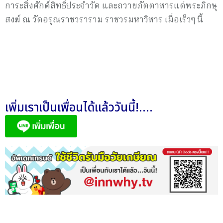
การะสิ่งศักด์สิทธิ์ประจำวัด และถวายภัตตาหารแด่พระภิกษุ
สงฆ์ ณ วัดอรุณราชวราราม ราชวรมหาวิหาร เมื่อเร็วๆ นี้
เพิ่มเราเป็นเพื่อนได้แล้ววันนี้!....