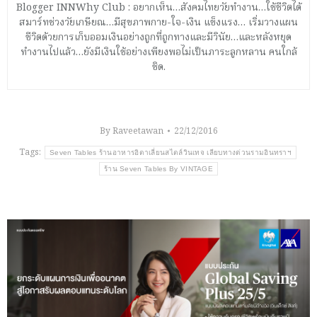
Blogger INNWhy Club : อยากเห็น…สังคมไทยวัยทำงาน…ใช้ชีวิตได้
สมาร์ทช่วงวัยเกษียณ…มีสุขภาพกาย-ใจ-เงิน แข็งแรง… เริ่มวางแผน
ชีวิตด้วยการเก็บออมเงินอย่างถูกที่ถูกทางและมีวินัย…และหลังหยุด
ทำงานไปแล้ว…ยังมีเงินใช้อย่างเพียงพอไม่เป็นภาระลูกหลาน คนใกล้
ชิด.
By
Raveetawan
22/12/2016
Tags:
Seven Tables ร้านอาหารอิตาเลี่ยนสไตล์วินเทจ เลียบทางด่วนรามอินทราฯ
ร้าน Seven Tables By VINTAGE