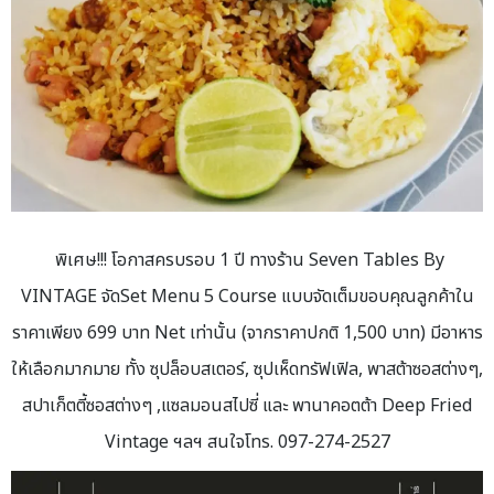
พิเศษ!!! โอกาสครบรอบ 1 ปี ทางร้าน Seven Tables By
VINTAGE จัดSet Menu 5 Course แบบจัดเต็มขอบคุณลูกค้าใน
ราคาเพียง 699 บาท Net เท่านั้น (จากราคาปกติ 1,500 บาท) มีอาหาร
ให้เลือกมากมาย ทั้ง ซุปล็อบสเตอร์, ซุปเห็ดทรัฟเฟิล, พาสต้าซอสต่างๆ,
สปาเก็ตตี้ซอสต่างๆ ,แซลมอนสไปซี่ และ พานาคอตต้า Deep Fried
Vintage ฯลฯ สนใจโทร. 097-274-2527