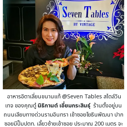
อาหารอิตาเลี่ยนขนานแท้ @Seven Tables สไตล์วิน
เทจ ของคุณตู๋
นิธิกานต์ เอี่ยมกระสินธุ์
ร้านตั้งอยู่บน
ถนนเลียบทางด่วนรามอินทรา เข้าซอยโยธินพัฒนา ปาก
ซอยมีปั๊มปตท. เลี้ยวซ้ายเข้าซอย ประมาณ 200 เมตร จะ