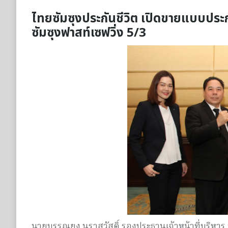
ไทยซัมซุงประกันชีวิต เปิดขายแบบปร
ซัมซุงฟาสท์เซฟวิ่ง 5/3
นายบรรณยง นราสวัสดิ์ รองประธานเจ้าหน้าที่บริหาร บร