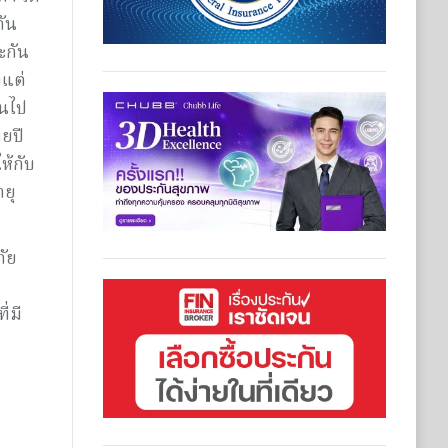
กัน
ะกัน
งแต่
้นไป
ยปี
ห้กับ
ายุ
ภัย
่มี