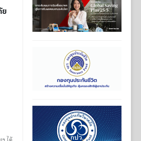
ัย
ทฯ ได้