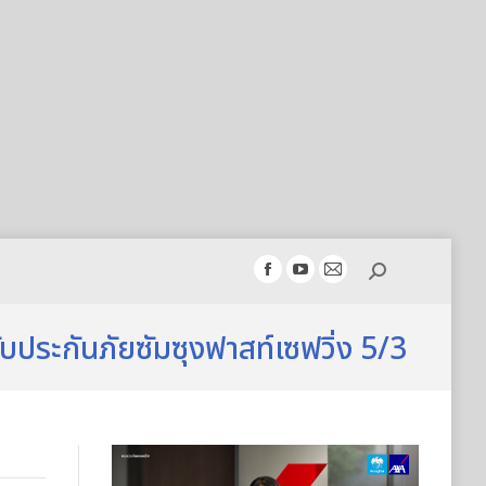
Search:
Facebook
YouTube
Mail
page
page
page
opens
opens
opens
ประกันภัยซัมซุงฟาสท์เซฟวิ่ง 5/3
in
in
in
new
new
new
window
window
window