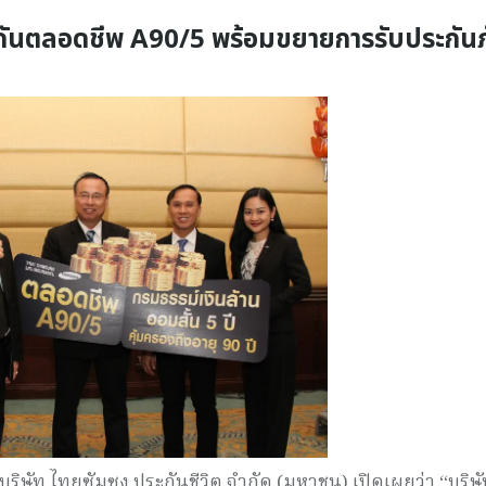
ะกันตลอดชีพ A90/5 พร้อมขยายการรับประกันภ
ิษัท ไทยซัมซุง ประกันชีวิต จำกัด (มหาชน) เปิดเผยว่า “บริษั