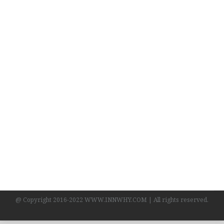
กองทุนประกันชีวิตร่วมงานแถลงข่าว “Road
Safety จังหวัดต้นแบบถนนปลอดภัย”
NEWS
By
ทีมงาน INN WHY?
22/04/2026
เพื่อเป็นการคุ้มครองสิทธิประโยชน์ของผู้เอาประกัน
ภัยและสร้างหลักประกันความมั่นคงในชีวิต การเข้า
ร่วมกิจกรรมในครั้งนี้ไม่เพียงแต่เป็นการเผยแพร่
ความรู้ด้านการประกันชีวิต
@ Copyright 2016-2022 WWW.INNWHY.COM | All rights reserved.