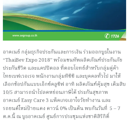
อาคเนย์ กลุ่มธุรกิจประกันและการเงิน ร่วมออกบูธในงาน
“ThaiBev Expo 2018” พร้อมขนทัพผลิตภัณฑ์ประกันภัย
ประกันชีวิต และแคปปิตอล ที่ตอบโจทย์สำหรับกลุ่มคู่ค้า
ไทยเบฟเวอเรจ พนักงานกลุ่มทีซีซี และบุคคลทั่วไป มาให้
เลือกช้อปกันแบบเอ็กซ์คลูซีฟ อาทิ ผลิตภัณฑ์คุ้มสุข เต็มสิบ
10/5 สามารถนำไปลดหย่อนภาษีได้ ประกันสุขภาพ
อาคเนย์ Easy Care 3 แพ็คเกจเอาใจวัยทำงาน และ
รถยนต์ใหม่ป้ายแดง ดาวน์ 0% เป็นต้น พบกันวันที่ 5 – 7
ต.ค.นี้ ณ บูธอาคเนย์ ศูนย์การประชุมแห่งชาติสิริกิติ์