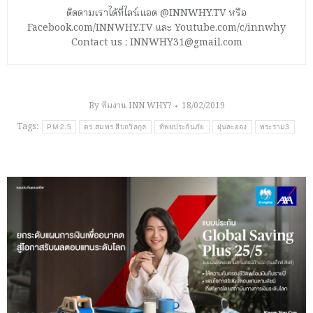
ติดตามเราได้ที่ไลน์แอด @INNWHY.TV หรือ
Facebook.com/INNWHY.TV และ Youtube.com/c/innwhy
Contact us : INNWHY31@gmail.com
By
ทีมงาน INN WHY?
18/02/2019
Tags:
PM 2.5
ดร.สมพร สืบถวิลกุล
ทิพยประกันภัย
ฝุ่นละออง
พระราม3