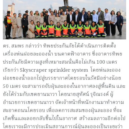
ดร. สมพร กล่าวว่า ทิพยประกันภัยได้ดำเนินการติดตั้ง
เครื่องพ่นฝอยละอองน้ำ บนดาดฟ้าอาคาร ซึ่งอาคารทิพย
ประกันภัยมีความสูงที่เหมาะสมนั่นคือไม่เกิน 100 เมตร
เรียกว่า Skyscraper sprinkler system โดยพ่นละออง
ฝอยของน้ำออกไปสู่บรรยากาศโดยรอบในรัศมีอย่างน้อย
50 เมตร จะสามารถจับฝุ่นละอองในอากาศลงสู่พื้นดิน และ
ยังได้ร่วมกับเขตยานนาวา โดยนายสุทัศน์ รุจิณรงค์ ผู้
อำนวยการเขตยานนาวา จัดเจ้าหน้าที่พนักงานมาทำความ
สะอาดถนนโดยรอบ เพื่อลดการสะสมของฝุ่นละออง ที่จะ
เกิดขึ้นและลอยกลับขึ้นไปในอากาศ สร้างมลภาวะอีกต่อไป
โดยเราจะมีการประเมินสถานการณ์ฝุ่นละอองเป็นระยะว่า