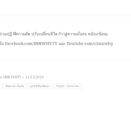
มปฏิวัติความคิด ปรับเปลี่ยนชีวิต ก้าวสู่ความมั่นคง หลังเกษียณ
 หรือ Facebook.com/INNWHY.TV และ Youtube.com/c/innwhy
าน INN WHY?
11/12/2018
ล
ทิพยประกันภัย
มูลนิธิชัยพัฒนา
วิชชุดา ไตรธรรม