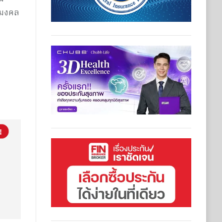
ิมงคล