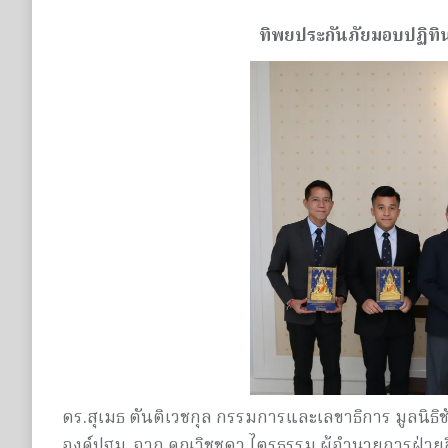
ทิพยประกันภัยมอบปฏิทิน
ดร.สุเมธ ตันติเวชกุล กรรมการและเลขาธิการ มูลนิธ
องค์ปฐม จาก คุณวิชชุดา ไตรธรรม ผู้อำนวยการฝ่ายส