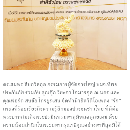
ดร.สมพร สืบถวิลกุล กรรมการผู้จัดการใหญ่ บมจ.ทิพย
ประกันภัย ร่วมกับ คุณตุ๊ก วิยะดา โกมารกุล ณ นคร และ
คุณฟอร์ด สบชัย ไกรยูรเสน จัดทำมิวสิควิดีโอเพลง “รัก”
เพลงที่ร้อยเรียงถึงความรู้สึกของปวงชนชาวไทย ที่มีต่อ
พระบาทสมเด็จพระปรมินทรมหาภูมิพลอดุลยเดช ด้วย
ความน้อมสำนึกในพระมหากรุณาธิคุณอย่างหาที่สุดมิได้