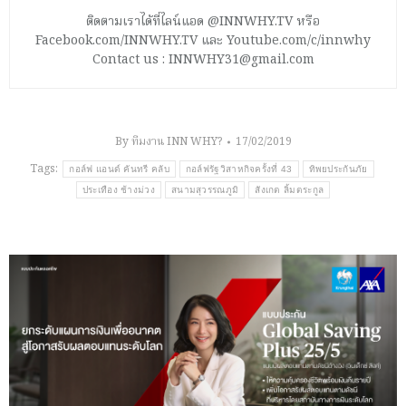
ติดตามเราได้ที่ไลน์แอด @INNWHY.TV หรือ
Facebook.com/INNWHY.TV และ Youtube.com/c/innwhy
Contact us : INNWHY31@gmail.com
By
ทีมงาน INN WHY?
17/02/2019
Tags:
กอล์ฟ แอนด์ คันทรี คลับ
กอล์ฟรัฐวิสาหกิจครั้งที่ 43
ทิพยประกันภัย
ประเทือง ช้างม่วง
สนามสุวรรณภูมิ
สังเกต ลิ้มตระกูล