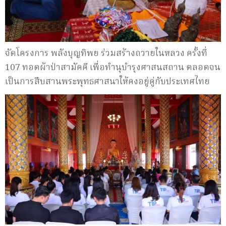
จัดโครงการ พลังบุญทิพย ร่วมสร้างถวายในหลวง ครั้งที่
107 ทอดผ้าป่าสามัคคี เพื่อทำนุบำรุงศาสนสถาน ตลอดจน
เป็นการสืบสานพระพุทธศาสนาให้คงอยู่คู่กับประเทศไทย