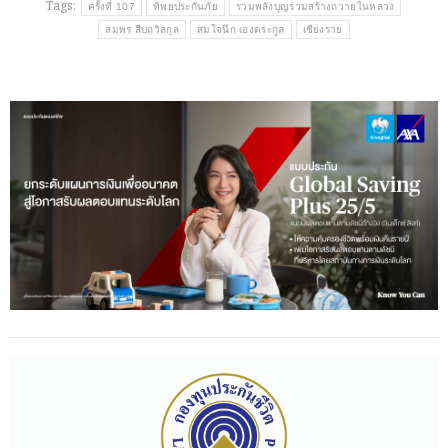
Tags:
ครั้งที่ 107
ทิพยประกันภัย
รวมพลังบุญร่วมสร้างถวายในหลวง
สมพร สืบถวิลกุล
สมใจนึก เองตระกูล
เชียงราย