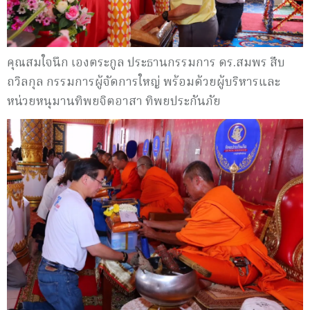
คุณสมใจนึก เองตระกูล ประธานกรรมการ ดร.สมพร สืบ
ถวิลกุล กรรมการผู้จัดการใหญ่ พร้อมด้วยผู้บริหารและ
หน่วยหนุมานทิพยจิตอาสา ทิพยประกันภัย