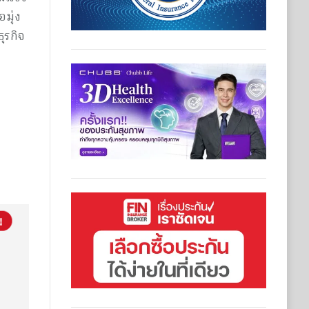
มุ่ง
ุรกิจ