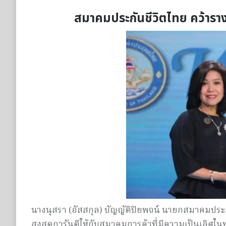
สมาคมประกันชีวิตไทย คว้ารา
นางนุสรา (อัสสกุล) บัญญัติปิยพจน์ นายกสมาคมประก
สูงสุดการันตีให้กับสมาคมการค้าที่มีความเป็นเลิศใ