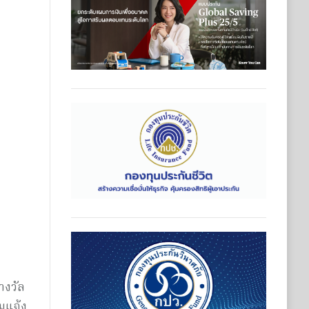
างวัล
มแจ้ง