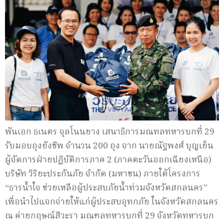
พันเอก ธเนตร จุลโนนยาง เสนาธิการมณทลทหารบกที่ 29
รับมอบถุงยังชีพ จำนวน 200 ถุง จาก นายณัฐพงศ์ บุญเย็น
ผู้จัดการฝ่ายปฏิบัติการภาค 2 (ภาคตะวันออกเฉียงเหนือ)
บริษัท วิริยะประกันภัย จำกัด (มหาชน) ภายใต้โครงการ
“ธารน้ำใจ ช่วยเหลือผู้ประสบภัยน้ำท่วมจังหวัดสกลนคร”
เพื่อนำไปแจกจ่ายให้แก่ผู้ประสบอุทกภัย ในจังหวัดสกลนคร
ณ ค่ายกฤษณ์สีวะรา มณฑลทหารบกที่ 29 จังหวัดทหารบก