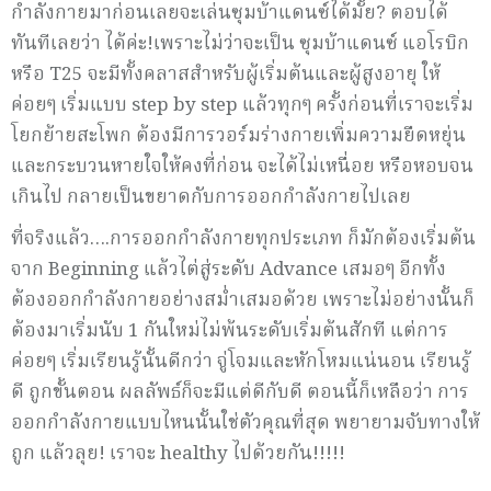
กำลังกายมาก่อนเลยจะเล่นซุมบ้าแดนซ์ได้มั้ย? ตอบได้
ทันทีเลยว่า ได้ค่ะ!เพราะไม่ว่าจะเป็น ซุมบ้าแดนซ์ แอโรบิก
หรือ T25 จะมีทั้งคลาสสำหรับผู้เริ่มต้นและผู้สูงอายุ ให้
ค่อยๆ เริ่มแบบ step by step แล้วทุกๆ ครั้งก่อนที่เราจะเริ่ม
โยกย้ายสะโพก ต้องมีการวอร์มร่างกายเพิ่มความยืดหยุ่น
และกระบวนหายใจให้คงที่ก่อน จะได้ไม่เหนื่อย หรือหอบจน
เกินไป กลายเป็นขยาดกับการออกกำลังกายไปเลย
ที่จริงแล้ว….การออกกำลังกายทุกประเภท ก็มักต้องเริ่มต้น
จาก Beginning แล้วไต่สู่ระดับ Advance เสมอๆ อีกทั้ง
ต้องออกกำลังกายอย่างสม่ำเสมอด้วย เพราะไม่อย่างนั้นก็
ต้องมาเริ่มนับ 1 กันใหม่ไม่พ้นระดับเริ่มต้นสักที แต่การ
ค่อยๆ เริ่มเรียนรู้นั้นดีกว่า จู่โจมและหักโหมแน่นอน เรียนรู้
ดี ถูกขั้นตอน ผลลัพธ์ก็จะมีแต่ดีกับดี ตอนนี้ก็เหลือว่า การ
ออกกำลังกายแบบไหนนั้นใช่ตัวคุณที่สุด พยายามจับทางให้
ถูก แล้วลุย! เราจะ healthy ไปด้วยกัน!!!!!