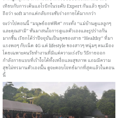
เทียบกับการเต้นแอโรบิกในระดับ Expert กันแล้ว ซุมบ้า
ถือว่า soft มากแต่กลับกระชับร่างกายได้มากกว่า
จะว่าไปตอนนี้ “มนุษย์ออฟฟิศ” กระทั่ง “แม่บ้านดูแลลูกๆ
และคุณสามี” หันมาสนใจการดูแลตัวเองและรูปร่างกัน
มากขึ้น เรียกได้ว่าปัจจุบันเป็นยุคของสาย “Healthy” ที่มา
แรงพอๆ กับเน็ต 4G แต่ lifestyle ของสาวๆ หนุ่มๆ คนเมือง
โดยเฉพาะคนวัยทำงานที่มีแต่ความเร่งรีบ วิธีกายออก
กำลังกายแบบที่เร้าใจได้ทั้งเหงื่อและสุขภาพ แถมมีความ
สุขไม่ทรมานตัวเองนั้น ดูจะตอบโจทย์มากที่สุดแล้วในตอน
นี้