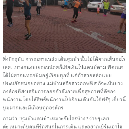
ยิ่งปัจจุบัน การจะหาแหล่ง เต้นซุมบ้า นั้นไม่ได้ยากเย็นอะไร
เลย…บางคนงบเยอะหน่อยก็เสียเงินไปแดนซ์ตาม ฟิตเนส
ได้ไม่ยากแทรกซึมอยู่เกือบทุกที่ แต่ถ้าสวยหล่อแบบ
ประหยัดหน่อยอย่าง แม่บ้านหรือสาวออฟฟิศ ก็จะเห็นบาง
องค์กรที่ส่งเสริมการออกกำลังกายเพื่อสุขภาพที่ดีของ
พนักงาน โดยให้สิทธิ์พนักงานไปเรียนเต้นกันได้ฟรีๆ เดี๋ยวนี้
บูมมากและมีเกือบทุกองค์กร
ถามว่า “ซุมบ้าแดนซ์” เหมาะกับใครบ้าง? ง่ายๆ เลย
ค่ะ เหมาะกับคนที่รักสนุกในการเต้น และอยากเบิร์นเอาไข