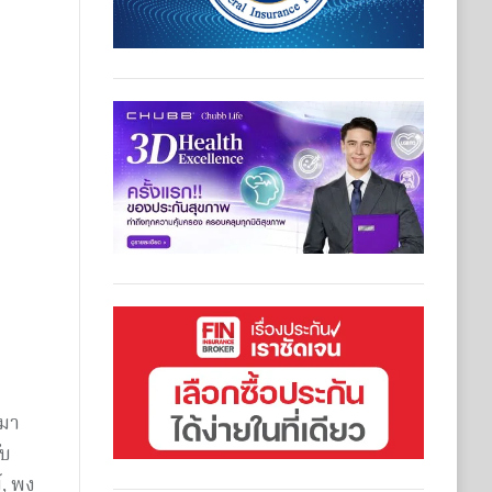
งมา
ับ
์, พง