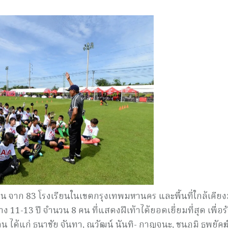
0 คน จาก 83 โรงเรียนในเขตกรุงเทพมหานคร และพื้นที่ใกล้เคีย
11-13 ปี จำนวน 8 คน ที่แสดงฝีเท้าได้ยอดเยี่ยมที่สุด เพื่อร
ด้แก่ ธนาชัย จันทา, ณวัฒน์ นันทิ- กาญจนะ, ชนภูมิ ธูพยัคฆ