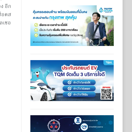
ง อีก
ฮ็อตส
เลเชอ