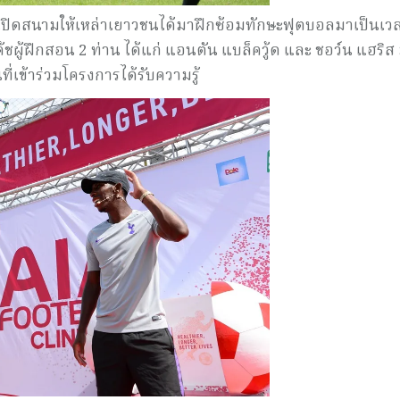
เปิดสนามให้เหล่าเยาวชนได้มาฝึกซ้อมทักษะฟุตบอลมาเป็นเวล
ค้ชผู้ฝึกสอน 2 ท่าน ได้แก่ แอนตัน แบล็ควู้ด และ ชอว์น แฮริส
่เข้าร่วมโครงการได้รับความรู้