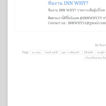
ทีมงาน INN WHY?
ทีมงาน INN WHY? รายการเพื่อผู้บริโภค ร่ว
ติดตามเราได้ที่ไลน์แอด @INNWHY.TV
Contact us : INNWHY31@gmail.com
By
ทีมง
Tags:
inn why
ชลบุรี เอฟชี
ญดา วงศ์ทองคำ
บีจีเอฟซี
รองผู้อ
สโมสรท็อตแน่ม ฮ็อ