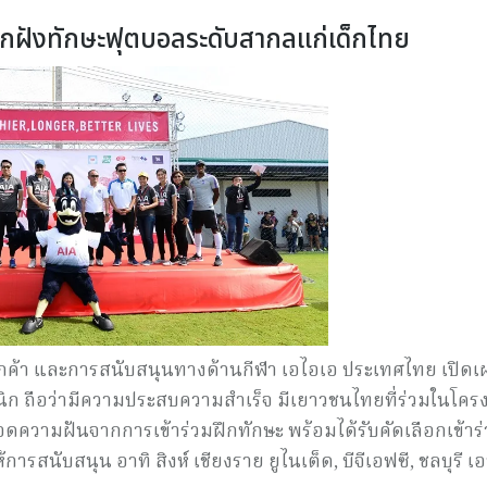
กฝังทักษะฟุตบอลระดับสากลแก่เด็กไทย
ค้า และการสนับสนุนทางด้านกีฬา เอไอเอ ประเทศไทย เปิดเผ
ิก ถือว่ามีความประสบความสำเร็จ มีเยาวชนไทยที่ร่วมในโคร
ความฝันจากการเข้าร่วมฝึกทักษะ พร้อมได้รับคัดเลือกเข้าร
ารสนับสนุน อาทิ สิงห์ เชียงราย ยูไนเต็ด, บีจีเอฟซี, ชลบุรี เอ