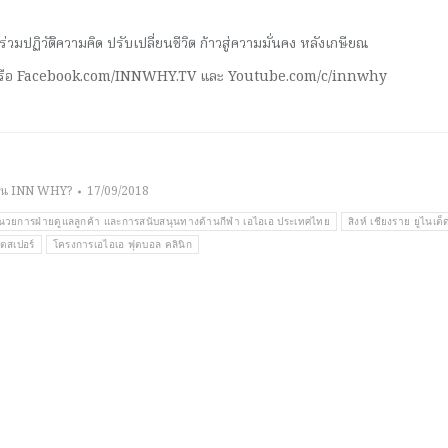
มปฏิวัติความคิด ปรับเปลี่ยนชีวิต ก้าวสู่ความมั่นคง หลังเกษียณ
 หรือ Facebook.com/INNWHY.TV และ Youtube.com/c/innwhy
าน INN WHY?
17/09/2018
ำนวยการฝ่ายดูแลลูกค้า และการสนับสนุนทางด้านกีฬา เอไอเอ ประเทศไทย
สิงห์ เชียงราย ยูไนเต็
ตสเปอร์
โครงการเอไอเอ ฟุตบอล คลินิก