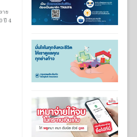
มลาย
 ปี 4