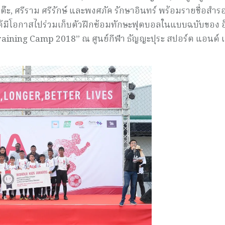
ต๊ะ, ศรีราม ศรีรักษ์ และพงศภัค รักษาอินทร์ พร้อมรายชื่อสำรอ
ด้มีโอกาสไปร่วมเก็บตัวฝึกซ้อมทักษะฟุตบอลในแบบฉบับของ 
Training Camp 2018” ณ ศูนย์กีฬา ธัญญะปุระ สปอร์ต แอนด์ 