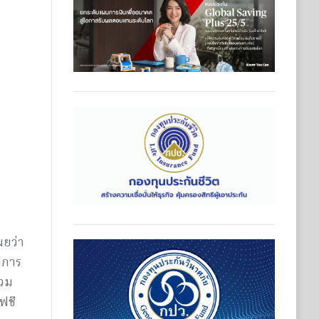
ยว่า
งการ
่วม
ฟชี