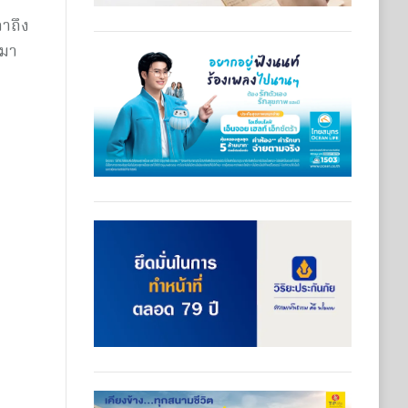
าถึง
 มา