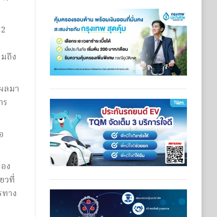
 2
มถึง
็นผลมา
าร
่อ
ของ
ยวที่
ตรทาง