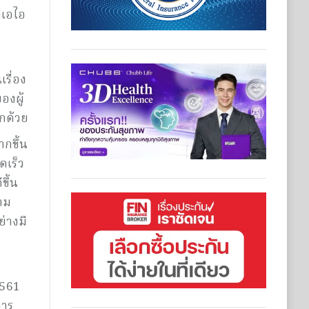
่เอไอ
รื่อง
องผู้
กด้วย
ากขึ้น
ดเร็ว
ขึ้น
าม
่างมี
2561
การ