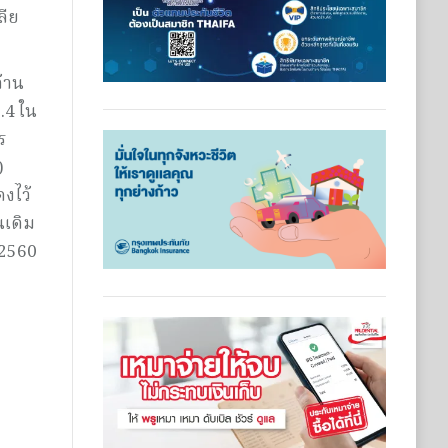
ลีย
ล้าน
.4 ใน
ร
)
งไว้
นเดิม
 2560