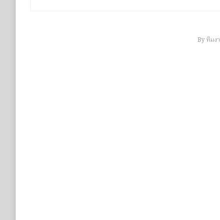
By
ทีมง