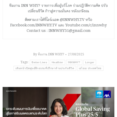
ทีมงาน INN WHY? รายการเพื่อผู้บริโภค ร่วมปฏิวัติความคิด ปรับ
เปลี่ยนชีวิต ก้าวสู่ความมั่นคง หลังเกษียณ
ติดตามเราได้ที่ไลน์แอด @INNWHY.TV หรือ
Facebook.com/INNWHY.TV และ Youtube.com/c/innwhy
Contact us : INNWHY31@gmail.com
By
ทีมงาน INN WHY?
27/08/2025
Tags:
Better Lives
Healthier
INNWHY?
Longer
เดินหน้าเปิดศูนย์ฝึกอบรมที่ปรึกษาด้านประกันชีวิต
เอไอเอ ประเทศไทย