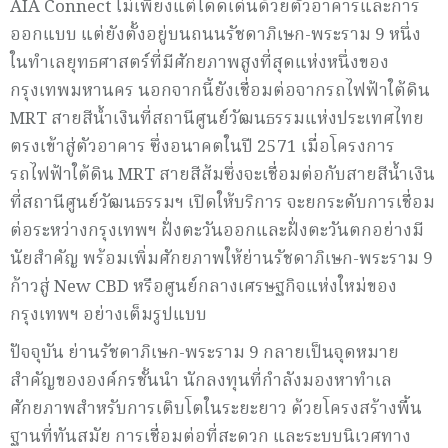
AIA Connect ไม่เพียงแต่โดดเด่นด้วยตัวอาคารและการ
ออกแบบ แต่ยังตั้งอยู่บนถนนรัชดาภิเษก-พระราม 9 หนึ่ง
ในทำเลยุทธศาสตร์ที่มีศักยภาพสูงที่สุดแห่งหนึ่งของ
กรุงเทพมหานคร นอกจากนี้ยังเชื่อมต่อจากรถไฟฟ้าใต้ดิน
MRT สายสีน้ำเงินที่สถานีศูนย์วัฒนธรรมแห่งประเทศไทย
ตรงเข้าสู่ตัวอาคาร ซึ่งอนาคตในปี 2571 เมื่อโครงการ
รถไฟฟ้าใต้ดิน MRT สายสีส้มซึ่งจะเชื่อมต่อกับสายสีน้ำเงิน
ที่สถานีศูนย์วัฒนธรรมฯ เปิดให้บริการ จะยกระดับการเชื่อม
ต่อระหว่างกรุงเทพฯ ฝั่งตะวันออกและฝั่งตะวันตกอย่างมี
นัยสำคัญ พร้อมเพิ่มศักยภาพให้ย่านรัชดาภิเษก-พระราม 9
ก้าวสู่ New CBD หรือศูนย์กลางเศรษฐกิจแห่งใหม่ของ
กรุงเทพฯ อย่างเต็มรูปแบบ
ปัจจุบัน ย่านรัชดาภิเษก-พระราม 9 กลายเป็นจุดหมาย
สำคัญขององค์กรชั้นนำ นักลงทุนที่กำลังมองหาทำเล
ศักยภาพสำหรับการเติบโตในระยะยาว ด้วยโครงสร้างพื้น
ฐานที่ทันสมัย การเชื่อมต่อที่สะดวก และระบบนิเวศทาง