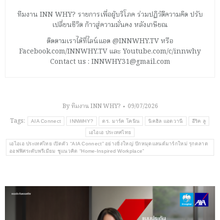
ทีมงาน INN WHY? รายการเพื่อผู้บริโภค ร่วมปฏิวัติความคิด ปรับ
เปลี่ยนชีวิต ก้าวสู่ความมั่นคง หลังเกษียณ
ติดตามเราได้ที่ไลน์แอด @INNWHY.TV หรือ
Facebook.com/INNWHY.TV และ Youtube.com/c/innwhy
Contact us : INNWHY31@gmail.com
By
ทีมงาน INN WHY?
09/07/2026
Tags:
AIA Connect
INNWHY?
ดร. มาร์ค โคนิน
นิคฮิล แอดวานี
อีริค ลู
เอไอเอ ประเทศไทย
เอไอเอ ประเทศไทย เปิดตัว “AIA Connect” อย่างยิ่งใหญ่ ปักหมุดแลนด์มาร์กใหม่ รุกตลาด
ออฟฟิศระดับพรีเมียม ชูแนวคิด “Home-Inspired Workplace”