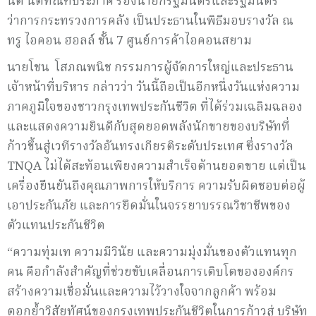
นิติ นิติทัณฑ์ประภาศ รองนายกรัฐมนตรีและรัฐมนตรี
ว่าการกระทรวงการคลัง เป็นประธานในพิธีมอบรางวัล ณ
ทรู ไอคอน ฮอลล์ ชั้น 7 ศูนย์การค้าไอคอนสยาม
นายโชน โสภณพนิช กรรมการผู้จัดการใหญ่และประธาน
เจ้าหน้าที่บริหาร กล่าวว่า วันนี้ถือเป็นอีกหนึ่งวันแห่งความ
ภาคภูมิใจของชาวกรุงเทพประกันชีวิต ที่ได้ร่วมเฉลิมฉลอง
และแสดงความยินดีกับสุดยอดพลังนักขายของบริษัทที่
ก้าวขึ้นสู่เวทีรางวัลอันทรงเกียรติระดับประเทศ ซึ่งรางวัล
TNQA ไม่ได้สะท้อนเพียงความสำเร็จด้านยอดขาย แต่เป็น
เครื่องยืนยันถึงคุณภาพการให้บริการ ความรับผิดชอบต่อผู้
เอาประกันภัย และการยึดมั่นในจรรยาบรรณวิชาชีพของ
ตัวแทนประกันชีวิต
“ความทุ่มเท ความมีวินัย และความมุ่งมั่นของตัวแทนทุก
คน คือกำลังสำคัญที่ช่วยขับเคลื่อนการเติบโตขององค์กร
สร้างความเชื่อมั่นและความไว้วางใจจากลูกค้า พร้อม
ตอกย้ำวิสัยทัศน์ของกรุงเทพประกันชีวิตในการก้าวสู่ บริษัท