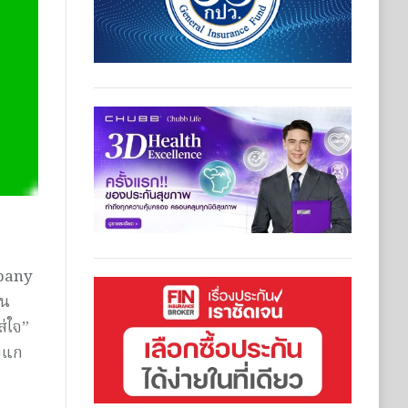
pany
ิน
ส่ใจ”
องแก