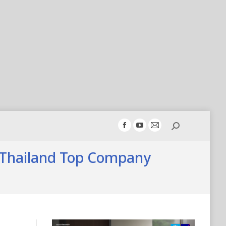
Search:
Facebook
YouTube
Mail
page
page
page
เวที Thailand Top Company
opens
opens
opens
in
in
in
new
new
new
window
window
window