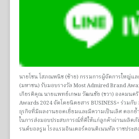
นายโชน โสภณพนิช
(ซ้าย) กรรมการผู้จัดการใหญ่
และ
(มหาชน)
รับมอบรางวัล
Most Admired Brand Awa
เกียรติคุณ นายแพทย์เกษม วัฒนชัย
(ขวา) องคมนตรี
Awards 2024
จัดโดยนิตยสาร
BUSINESS+
ร่วมกับ
ธุรกิจที่มี
ผลงานยอดเยี่ยมและมีความเป็นเลิ
ศ ตอกย้
ในการส่งมอบประสบการณ์ที่ดีให้
แก่ลูกค้าผ่านผลิตภ
รนด์บอลรูม โรงแรมอินเตอร์คอนติเนนทัล ราชประสงค์ เ