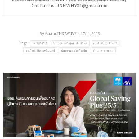
Contact us : INNWHY31@gmail.com
By
ทีมงาน INN WHY?
17/11/2025
Tags:
INNWHY?
ก้าวสู่โลกปัญญาประดิษฐ์
ต่อศักดิ์ จามิกรณ์
ธนวิทย์ พิศาลชัยยงค์
ฟอลคอนประกันภัย
อำนาจ มาตรง