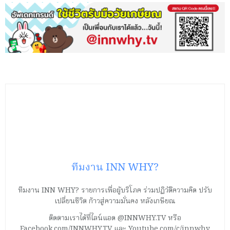
ทีมงาน INN WHY?
ทีมงาน INN WHY? รายการเพื่อผู้บริโภค ร่วมปฏิวัติความคิด ปรับ
เปลี่ยนชีวิต ก้าวสู่ความมั่นคง หลังเกษียณ
ติดตามเราได้ที่ไลน์แอด @INNWHY.TV หรือ
Facebook.com/INNWHY.TV และ Youtube.com/c/innwhy