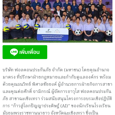
บริษัท ฟอลคอนประกันภัย จำกัด (มหาชน) โดยคุณอำนาจ
มาตรง ที่ปรึกษาฝ่ายกฎหมายและกำกับดูแลองค์กร พร้อม
ด้วยคุณธนวิทย์ พิศาลชัยยงค์ ผู้อำนวยการฝ่ายกิจการสาขา
และคุณต่อศักดิ์ จามิกรณ์ ผู้จัดการอาวุโส ฟอลคอนประกัน
ภัย สาขาฉะเชิงเทรา ร่วมสนับสนุนโครงการอบรมเชิงปฏิบัติ
การ “ก้าวสู่โลกปัญญาประดิษฐ์ (AI)” ของนักเรียนโรงเรียน
มัธยมพระราชทานนายาว จังหวัดฉะเชิงเทรา ซึ่งเป็น