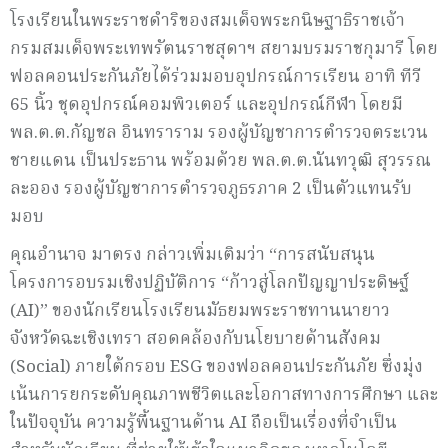
โรงเรียนในพระราชดำริของสมเด็จพระกนิษฐาธิราชเจ้า
กรมสมเด็จพระเทพรัตนราชสุดาฯ สยามบรมราชกุมารี โดย
ฟอลคอนประกันภัยได้ร่วมมอบอุปกรณ์การเรียน อาทิ ทีวี
65 นิ้ว ชุดอุปกรณ์คอมพิวเตอร์ และอุปกรณ์กีฬา โดยมี
พล.ต.ต.กัญชล อินทราราม รองผู้บัญชาการตำรวจตระเวน
ชายแดน เป็นประธาน พร้อมด้วย พล.ต.ต.นันทวุฒิ สุวรรณ
ละออง รองผู้บัญชาการตำรวจภูธรภาค 2 เป็นตัวแทนรับ
มอบ
คุณอำนาจ มาตรง กล่าวเพิ่มเติมว่า “การสนับสนุน
โครงการอบรมเชิงปฏิบัติการ “ก้าวสู่โลกปัญญาประดิษฐ์
(AI)” ของนักเรียนโรงเรียนมัธยมพระราชทานนายาว
จังหวัดฉะเชิงเทรา สอดคล้องกับนโยบายด้านสังคม
(Social) ภายใต้กรอบ ESG ของฟอลคอนประกันภัย ซึ่งมุ่ง
เน้นการยกระดับคุณภาพชีวิตและโอกาสทางการศึกษา และ
ในปัจจุบัน ความรู้พื้นฐานด้าน AI ถือเป็นเรื่องที่จำเป็น