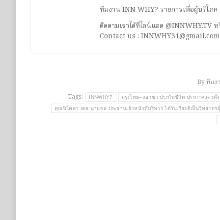
ทีมงาน INN WHY? รายการเพื่อผู้บริโภค ร่ว
ติดตามเราได้ที่ไลน์แอด @INNWHY.TV
Contact us : INNWHY31@gmail.com
By
ทีมง
Tags:
INNWHY?
กรุงไทย–แอกซ่า ประกันชีวิต ประกาศแต่งตั
คุณนิโคลา เดอ นาแซล ประธานเจ้าหน้าที่บริหาร ได้รับเกียรติเป็นวิทยา