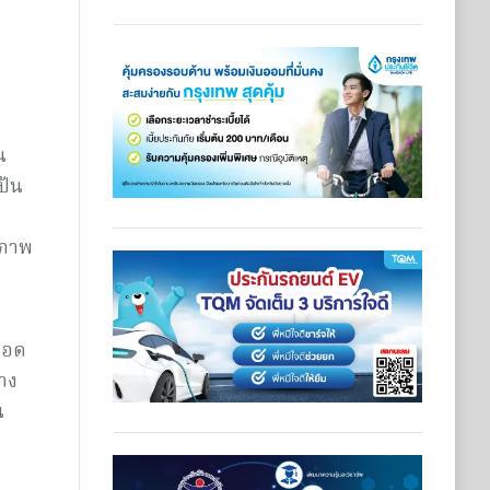
น
ปัน
ิภาพ
ลอด
าง
น