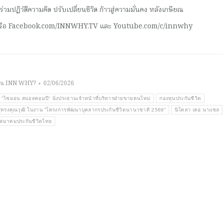
มปฏิวัติความคิด ปรับเปลี่ยนชีวิต ก้าวสู่ความมั่นคง หลังเกษียณ
 หรือ Facebook.com/INNWHY.TV และ Youtube.com/c/innwhy
าน INN WHY?
02/06/2026
้ง "ไซมอน สมอลคอมบี" นั่งประธานเจ้าหน้าที่บริหารฝ่ายขายคนใหม่
กองทุนประกันชีวิต
กรผู้ทรงคุณวุฒิ ในงาน “โครงการพัฒนาบุคลากรประกันชีวิตนานาชาติ 2569”
นิโคลา เดอ นาแซล
สมาคมประกันชีวิตไทย