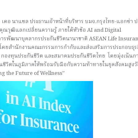
า เดอ นาแซล ประธานเจ้าหน้าที่บริหาร บมจ.กรุงไทย-แอกซ่า ป
รงคุณวุฒิแลกเปลี่ยนความรู้ ภายใต้หัวข้อ AI and Digital
การพัฒนาบุคลากรประกันชีวิตนานาชาติ ASEAN Life Insura
จัดโดยสำนักงานคณะกรรมการกำกับและส่งเสริมการประกอบธุร
ง กองทุนประกันชีวิต และสมาคมประกันชีวิตไทย โดยมุ่งเน้นก
ชีวิตในภูมิภาคให้พร้อมรับมือกับความท้าทายในยุคสังคมสูงวั
ng the Future of Wellness”