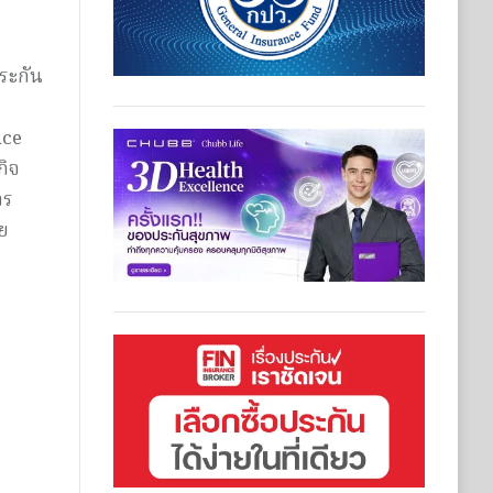
ระกัน
nce
กิจ
าร
ย