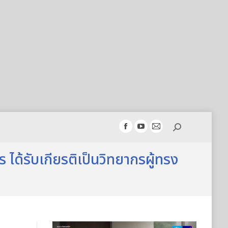
Search:
Facebook
YouTube
Mail
page
page
page
 ได้รับเกียรติเป็นวิทยากรผู้ทรง
opens
opens
opens
in
in
in
new
new
new
window
window
window