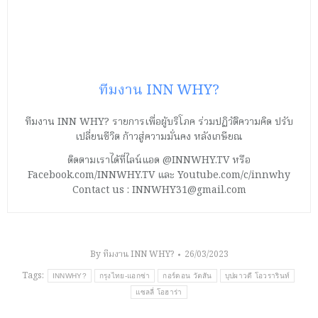
ทีมงาน INN WHY?
ทีมงาน INN WHY? รายการเพื่อผู้บริโภค ร่วมปฏิวัติความคิด ปรับ
เปลี่ยนชีวิต ก้าวสู่ความมั่นคง หลังเกษียณ
ติดตามเราได้ที่ไลน์แอด @INNWHY.TV หรือ
Facebook.com/INNWHY.TV และ Youtube.com/c/innwhy
Contact us : INNWHY31@gmail.com
By
ทีมงาน INN WHY?
26/03/2023
Tags:
INNWHY?
กรุงไทย-แอกซ่า
กอร์ดอน วัตสัน
บุปผาวดี โอวรารินท์
แซลลี่ โอฮาร่า