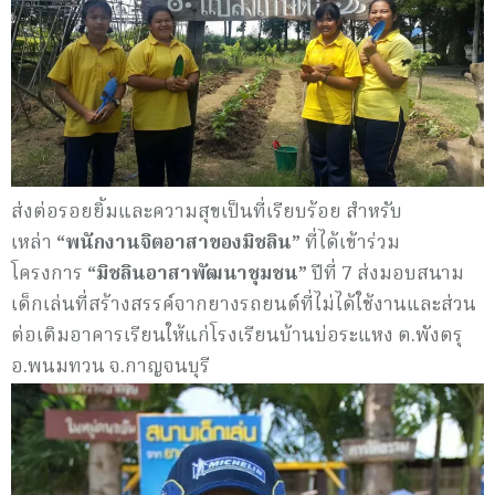
ส่งต่อรอยยิ้มและความสุขเป็นที่เรียบร้อย สำหรับ
เหล่า
“
พนักงานจิตอาสาของมิชลิน
”
ที่ได้เข้าร่วม
โครงการ
“
มิชลินอาสาพัฒนาชุมชน
”
ปีที่
7
ส่งมอบสนาม
เด็กเล่นที่สร้างสรรค์จากยางรถยนต์ที่ไม่ได้ใช้งานและส่วน
ต่อเติมอาคารเรียนให้แก่โรงเรียนบ้านบ่อระแหง ต.พังตรุ
อ.พนมทวน จ.กาญจนบุรี