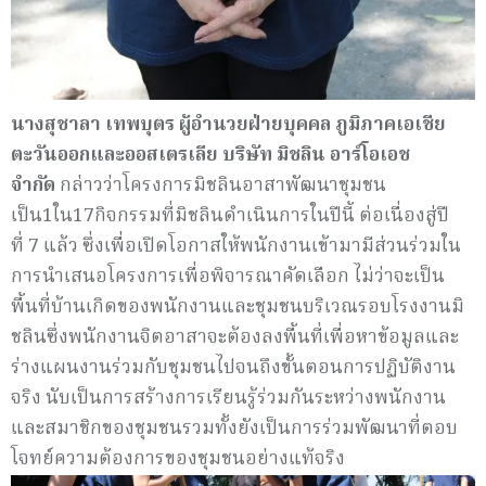
นางสุชาลา เทพบุตร ผู้อำนวยฝ่ายบุคคล ภูมิภาคเอเชีย
ตะวันออกและออสเตรเลีย บริษัท มิชลิน อาร์โอเอช
จำกัด
กล่าวว่าโครงการมิชลินอาสาพัฒนาชุมชน
เป็น
1
ใน
17
กิจกรรมที่มิชลินดำเนินการในปีนี้ ต่อเนื่องสู่ปี
ที่
7 แล้ว
ซึ่งเพื่อเปิดโอกาสให้พนักงานเข้ามามีส่วนร่วมใน
การนำเสนอโครงการเพื่อพิจารณาคัดเลือก ไม่ว่าจะเป็น
พื้นที่บ้านเกิดของพนักงานและชุมชนบริเวณรอบโรงงานมิ
ชลินซึ่งพนักงานจิตอาสาจะต้องลงพื้นที่เพื่อหาข้อมูลและ
ร่างแผนงานร่วมกับชุมชนไปจนถึงขั้นตอนการปฏิบัติงาน
จริง นับเป็นการสร้างการเรียนรู้ร่วมกันระหว่างพนักงาน
และสมาชิกของชุมชนรวมทั้งยังเป็นการร่วมพัฒนาที่ตอบ
โจทย์ความต้องการของชุมชนอย่างแท้จริง