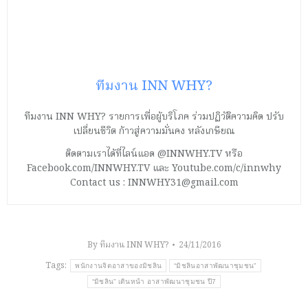
ทีมงาน INN WHY?
ทีมงาน INN WHY? รายการเพื่อผู้บริโภค ร่วมปฏิวัติความคิด ปรับ
เปลี่ยนชีวิต ก้าวสู่ความมั่นคง หลังเกษียณ
ติดตามเราได้ที่ไลน์แอด @INNWHY.TV หรือ
Facebook.com/INNWHY.TV และ Youtube.com/c/innwhy
Contact us : INNWHY31@gmail.com
By
ทีมงาน INN WHY?
24/11/2016
Tags:
พนักงานจิตอาสาของมิชลิน
“มิชลินอาสาพัฒนาชุมชน”
“มิชลิน” เดินหน้า อาสาพัฒนาชุมชน ปี7