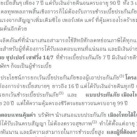
ยเบี้ยสั้นๆ เพียง 7 ปี แต่รับเงินจ่ายคืนจนครบอายุ 90 ปี ทั้ง 3
ทุพพลภาพสิ้นเชิงถาวรก็ไม่ต้องรับภาระชำระเบี้ยประกันภั
ยแรงจากสัญญาเพิ่มเติมซีไอ เพอร์เฟค แคร์ ที่คุ้มครองโรคร้า
่มต้นอีกด้วย
ผลิตภัณฑ์ที่นำมาเสนอสามารถใช้สิทธิหักลดหย่อนภาษีได้ทุก
ะสำหรับผู้ที่ต้องการได้รับผลตอบแทนที่แน่นอน และมีเงินจ่า
ย ซุปเปอร์ เซฟวิ่ง
14/7
ที่ชำระเบี้ยประกันภัย 7 ปี มีเงินจ่ายค
ฯ ก็จะเป็นผู้ชำระเบี้ย
(3)
ระโยชน์การยกเว้นเบี้ยประกันภัยของผู้เอาประกันภัย
โครง
ต้องการจ่ายเบี้ยสบายๆ ยาวถึง 16 ปี แต่ได้รับเงินจ่ายคืนทุกปี
(3)
ยกเว้นชำระเบี้ยประกันภัย
และ
แบบประกันภัย เมืองไ
ภัย 20 ปี แต่ให้ความคุ้มครองชีวิตระยะยาวจนครบอายุ 99 ปี
ผลตอบแทนคุ้มค่า
บริษัทฯ นำเสนอแบบประกันภัย
เมืองไทยได้
(2)
ปี ก็ได้รับเงินครบสัญญา ไม่ต้องตรวจสุขภาพ
ทำได้ตั้งแต่อายุ 
าระผูกพันนาน และมีความสามารถในการชำระเบี้ยสูง
และผู้ที่ต้องก