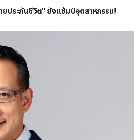
ทยประกันชีวิต” ยังแช้มป์อุตสาหกรรม!