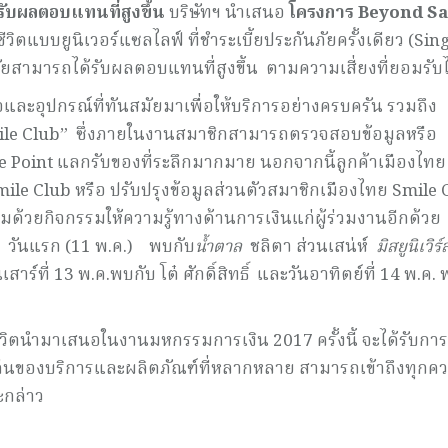
รับผลตอบแทนที่สูงขึ้น
บริษัทฯ นำเสนอ
โครงการ
Beyond Sa
วิตแบบยูนิเวอร์แซลไลฟ์ ที่ชำระเบี้ยประกันภัยครั้งเดียว (Sin
ภัยสามารถได้รับผลตอบแทนที่สูงขึ้น ตามความเสี่ยงที่ยอมรับไ
ือและอุปกรณ์ที่ทันสมัยมาเพื่อให้บริการอย่างครบครัน รวมถึง
ile Club” ซึ่งภายในงานสมาชิกสามารถตรวจสอบข้อมูลหรือ
oint แลกรับของที่ระลึกมากมาย นอกจากนี้ลูกค้าเมืองไทย
le Club หรือ ปรับปรุงข้อมูลส่วนตัวสมาชิกเมืองไทย Smile
มด้วยกิจกรรมให้ความรู้ทางด้านการเงินแก่ผู้ร่วมงานอีกด้วย
ิต วันแรก (11 พ.ค.) พบกับ
น้ำตาล
ชลิตา ส่วนเสน่ห์
มิสยูนิเวิร์
์ที่ 13 พ.ค.พบกับ โต๋ ศักดิ์สิทธิ์ และวันอาทิตย์ที่ 14 พ.ค.
ชีวิตนำมาเสนอในงานมหกรรมการเงิน 2017 ครั้งนี้ จะได้รับก
เด่นของบริการและผลิตภัณฑ์ที่หลากหลาย สามารถเข้าถึงทุกค
ะกล่าว