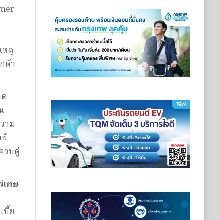
omer
ค
ิเหตุ
กค้า
ดด
น
ความ
ย์
วบคู่
พิเศษ
เบี้ย