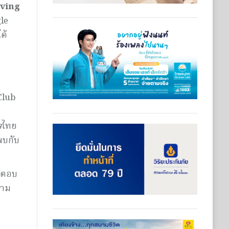
ving
gle
ด้
 Club
ส
ไทย
 พบกับ
ารตอบ
วาม