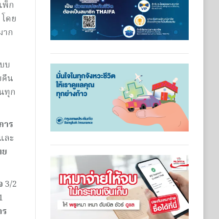
 แพ็ก
ย โดย
ยมาก
แบบ
ยคืน
ืนทุก
การ
และ
ทย
ใจ
3/2
1
าร