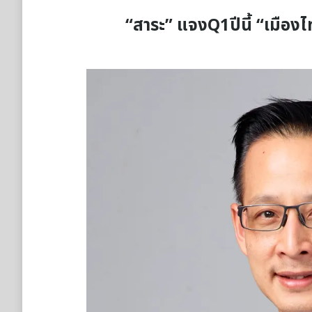
“สาระ” แจงQ1ปีนี้ “เมืองไ