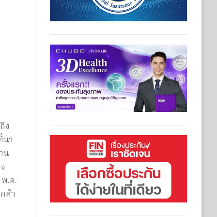
ถึง
่น่า
งาน
ึง
 พ.ค.
กค้า