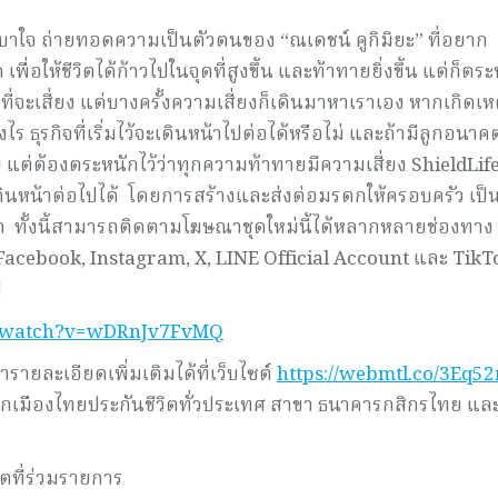
ี่เบาใจ ถ่ายทอดความเป็นตัวตนของ “ณเดชน์ คูกิมิยะ” ที่อยาก
เพื่อให้ชีวิตได้ก้าวไปในจุดที่สูงขึ้น และท้าทายยิ่งขึ้น แต่ก็ตร
ที่จะเสี่ยง แต่บางครั้งความเสี่ยงก็เดินมาหาเราเอง หากเกิดเหต
ธุรกิจที่เริ่มไว้จะเดินหน้าไปต่อได้หรือไม่ และถ้ามีลูกอนาค
 แต่ต้องตระหนักไว้ว่าทุกความท้าทายมีความเสี่ยง ShieldLife
งเดินหน้าต่อไปได้ โดยการสร้างและส่งต่อมรดกให้ครอบครัว เป็
ูก ทั้งนี้สามารถติดตามโฆษณาชุดใหม่นี้ได้หลากหลายช่องทาง ไ
Facebook, Instagram, X, LINE Official Account และ Tik
ป
m/watch?v=wDRnJv7FvMQ
รายละเอียดเพิ่มเติมได้ที่เว็บไซต์
https://webmtl.co/3Eq5
ากเมืองไทยประกันชีวิตทั่วประเทศ สาขา ธนาคารกสิกรไทย แล
ดิตที่ร่วมรายการ