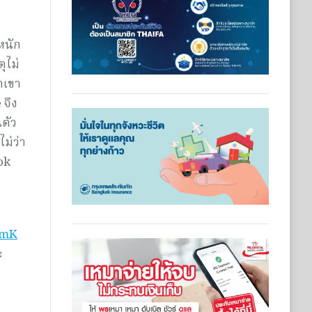
ะหนัก
ุไม่
ตเขา
 จึง
นตัว
ม่ว่า
Tok
2mK
ะ