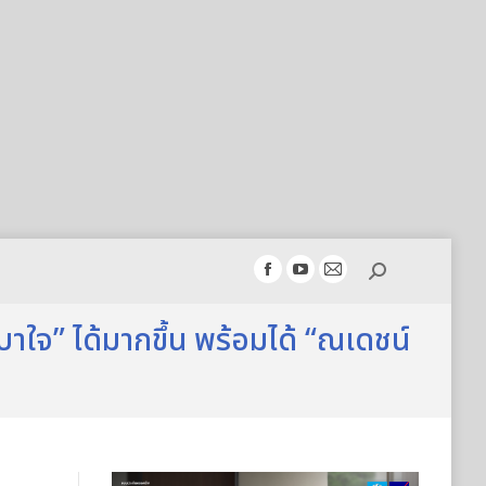
Search:
Facebook
YouTube
Mail
page
page
page
าใจ” ได้มากขึ้น พร้อมได้ “ณเดชน์
opens
opens
opens
in
in
in
new
new
new
window
window
window