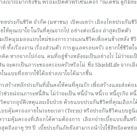
ย่างเบาใจมากยิ่งขึ้น พร้อมเปิดตัวพรีเซ็นเตอร์ “ณเดชน์ คูกิมิยะ
งไทยประกันชีวิต จำกัด (มหาชน) เปิดเผยว่า เมืองไทยประกันชี
คุณเบาใจ ในวันที่คุณจากไป อย่างต่อเนื่อง ล่าสุดเปิดตัว
่วมเปิดมุมมองแบบใหม่ของการวางแผนชีวิตเพื่อคนข้างหลัง ชีว
 ทั้งเรื่องงาน เรื่องส่วนตัว การดูแลครอบครัว อยากใช้ชีวิตใ
ดคิด หากจากไปก่อน คนที่อยู่ข้างหลังจะเป็นอย่างไร ไม่ว่าจะเป
้สิน จะตกเป็นภาระของครอบครัวหรือไม่ ซึ่ง ShieldLife จากเมื
ิตในแบบที่อยากใช้ได้อย่างเบาใจได้มากขึ้น
ร้างหลักประกันที่มั่นคงให้คนที่คุณรัก เพื่อสร้างและส่งต่
ยผ่อนภาระหนี้สิน ไม่ว่าจะเป็น หนี้บ้าน หนี้รถ หนี้ธุรกิจ หนี้อ
ิตจากอุบัติเหตุและเจ็บป่วย ด้วยแบบประกันชีวิตที่คุณเลือกได้ 
แบบคุ้มครองภายในระยะเวลา (Term) หรือประกันชีวิตแบบยูนิเ
วามคุ้มครองที่เลือกได้ตามต้องการ เลือกจ่ายเบี้ยแบบสั้นหร
ูงสุดถึงอายุ 99 ปี เบี้ยประกันภัยยังสามารถนำไปใช้สิทธิลดหย่