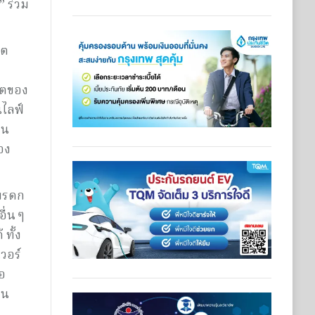
” ร่วม
วิต
ิตของ
นไลฟ์
็น
อง
อมรดก
ื่น ๆ
ทั้ง
วอร์
ือ
อน