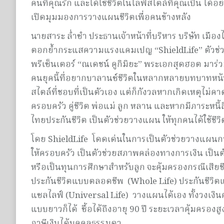
คนที่คุณรัก และได้ใช้ชีวิตในไลฟ์สไตล์ที่คุณเป็น ได้อ
เปิดมุมมองการวางแผนชีวิตเพื่อคนข้างหลัง
นายสาระ ล่ำซำ ประธานเจ้าหน้าที่บริหาร บริษัท เมือ
ตอกย้ำกระแสความแรงแคมเปญ “ShieldLife” ตัวช่วยให้
พรีเซ็นเตอร์ “ณเดชน์ คูกิมิยะ” พระเอกสุดฮอต มาร
คนยุคนี้ที่อยากบาลานซ์ชีวิตในหลากหลายบทบาทหน้าที่
สไตล์ที่ชอบที่เป็นตัวเอง แต่ก็กังวลหากเกิดเหตุไม่คา
ครอบครัว คู่ชีวิต พ่อแม่ ลูก หลาน และหากมีภาระหนี
ไทยประกันชีวิต เป็นตัวช่วยวางแผน ให้ทุกคนได้ใช้ชีว
โดย ShieldLife โดดเด่นในการเป็นตัวช่วยวางแผนการส
ให้ครอบครัว เป็นตัวช่วยสภาพคล่องทางการเงิน เป็นตัวช่ว
หรือเป็นทุนการศึกษาสำหรับลูก จะคุ้มครองกรณีเสียชีว
ประกันชีวิตแบบตลอดชีพ (Whole Life) ประกันชีวิต
แซลไลฟ์ (Universal Life) วางแผนได้เอง ทั้งวงเงินค
แบบยาวก็ได้ ซื้อได้ถึงอายุ 90 ปี ระยะเวลาคุ้มครองส
ภาษีเงินได้บุคคลธรรมดา